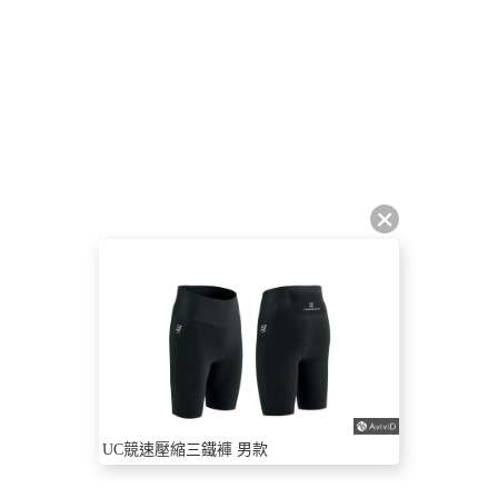
UC競速壓縮三鐵褲 男款