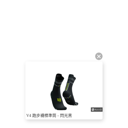
V4 跑步襪標準筒 - 閃光黑