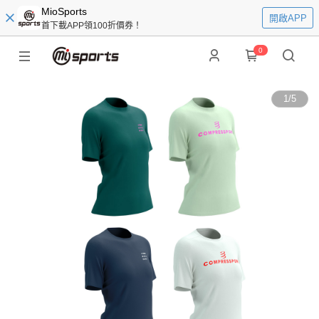
MioSports
開啟APP
首下載APP領100折價券！
0
1
/
5