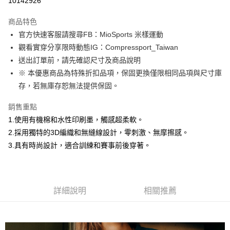
10142926
3 期 0 利率 每期
NT$350
21家銀行
商品特色
6 期 0 利率 每期
NT$175
21家銀行
合作金庫商業銀行
第一商業銀行
官方快速客服請搜尋FB：MioSports 米樣運動
華南商業銀行
彰化商業銀行
12 期 0 利率 每期
NT$87
21家銀行
合作金庫商業銀行
第一商業銀行
觀看實穿分享限時動態IG：Compressport_Taiwan
上海商業儲蓄銀行
台北富邦商業銀行
華南商業銀行
彰化商業銀行
合作金庫商業銀行
第一商業銀行
LINE Pay
國泰世華商業銀行
兆豐國際商業銀行
送出訂單前，請先確認尺寸及商品說明
上海商業儲蓄銀行
台北富邦商業銀行
華南商業銀行
彰化商業銀行
臺灣中小企業銀行
台中商業銀行
※ 本優惠商品為特殊折扣品項，保固更換僅限相同品項與尺寸庫
國泰世華商業銀行
兆豐國際商業銀行
Apple Pay
上海商業儲蓄銀行
台北富邦商業銀行
匯豐（台灣）商業銀行
華泰商業銀行
臺灣中小企業銀行
台中商業銀行
存，若無庫存恕無法提供保固。
國泰世華商業銀行
兆豐國際商業銀行
聯邦商業銀行
遠東國際商業銀行
匯豐（台灣）商業銀行
華泰商業銀行
街口支付
臺灣中小企業銀行
台中商業銀行
元大商業銀行
永豐商業銀行
銷售重點
聯邦商業銀行
遠東國際商業銀行
匯豐（台灣）商業銀行
華泰商業銀行
玉山商業銀行
星展（台灣）商業銀行
悠遊付
元大商業銀行
永豐商業銀行
1.使用有機棉和水性印刷墨，觸感超柔軟。
聯邦商業銀行
遠東國際商業銀行
台新國際商業銀行
中國信託商業銀行
玉山商業銀行
星展（台灣）商業銀行
2.採用獨特的3D編織和無縫線設計，零刺激、無摩擦感。
元大商業銀行
永豐商業銀行
台灣樂天信用卡公司
Google Pay
台新國際商業銀行
中國信託商業銀行
玉山商業銀行
星展（台灣）商業銀行
3.具有時尚設計，適合訓練和賽事前後穿著。
台灣樂天信用卡公司
台新國際商業銀行
中國信託商業銀行
AFTEE先享後付
台灣樂天信用卡公司
相關說明
【關於「AFTEE先享後付」】
ATM付款
AFTEE先享後付是「在收到商品之後才付款」的支付方式。 讓您購物簡單
詳細說明
相關推薦
便利好安心！
１．簡單：不需註冊會員、不需綁卡、不需儲值。
運送方式
２．便利：只要手機號碼，簡訊認證，即可結帳。
３．安心：先確認商品／服務後，再付款。
付款後全家取貨