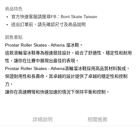
3 期 0 利率 每期
NT$5,000
21家銀行
商品特色
6 期 0 利率 每期
NT$2,500
21家銀行
合作金庫商業銀行
第一商業銀行
官方快速客服請搜尋FB：Bont Skate Taiwan
華南商業銀行
彰化商業銀行
12 期 0 利率 每期
NT$1,250
21家銀行
合作金庫商業銀行
第一商業銀行
送出訂單前，請先確認尺寸及商品說明
上海商業儲蓄銀行
台北富邦商業銀行
華南商業銀行
彰化商業銀行
合作金庫商業銀行
第一商業銀行
LINE Pay
國泰世華商業銀行
兆豐國際商業銀行
上海商業儲蓄銀行
台北富邦商業銀行
華南商業銀行
彰化商業銀行
銷售重點
臺灣中小企業銀行
台中商業銀行
國泰世華商業銀行
兆豐國際商業銀行
Apple Pay
上海商業儲蓄銀行
台北富邦商業銀行
Prostar Roller Skates - Athena 溜冰鞋。
匯豐（台灣）商業銀行
華泰商業銀行
臺灣中小企業銀行
台中商業銀行
國泰世華商業銀行
兆豐國際商業銀行
聯邦商業銀行
遠東國際商業銀行
這款滾輪溜冰鞋專為極速競技設計，結合了舒適性、穩定性和耐用
匯豐（台灣）商業銀行
華泰商業銀行
街口支付
臺灣中小企業銀行
台中商業銀行
元大商業銀行
永豐商業銀行
性，讓你在比賽中展現出最佳的表現。
聯邦商業銀行
遠東國際商業銀行
匯豐（台灣）商業銀行
華泰商業銀行
玉山商業銀行
星展（台灣）商業銀行
悠遊付
元大商業銀行
永豐商業銀行
Prostar Roller Skates - Athena滾輪溜冰鞋採用高品質材料製成，
聯邦商業銀行
遠東國際商業銀行
台新國際商業銀行
中國信託商業銀行
玉山商業銀行
星展（台灣）商業銀行
保證耐用性和長壽命。其卓越的設計提供了卓越的穩定性和控制
元大商業銀行
永豐商業銀行
台灣樂天信用卡公司
Google Pay
台新國際商業銀行
中國信託商業銀行
玉山商業銀行
星展（台灣）商業銀行
力，
台灣樂天信用卡公司
台新國際商業銀行
中國信託商業銀行
AFTEE先享後付
讓你在高速轉彎和快速加速的情況下保持平衡和控制。
台灣樂天信用卡公司
相關說明
【關於「AFTEE先享後付」】
ATM付款
AFTEE先享後付是「在收到商品之後才付款」的支付方式。 讓您購物簡單
便利好安心！
詳細說明
相關推薦
１．簡單：不需註冊會員、不需綁卡、不需儲值。
運送方式
２．便利：只要手機號碼，簡訊認證，即可結帳。
３．安心：先確認商品／服務後，再付款。
付款後全家取貨