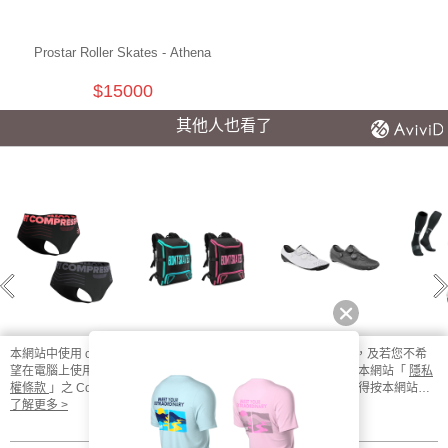
Prostar Roller Skates - Athena
$15000
其他人也看了
本網站中使用 cookie，欲查詢有關本網站使用 cookie 方式之詳情，及若您不希
望在電腦上使用 cookie 時應如何變更電腦的 cookie 設定，請參閱本網站「
隱私
無縫線機能運動內
BONT KID Skate
VAYPOR S 雙旋鈕
Oxy
褲 女款
裝備包
自行車卡鞋
長
權條款
」之 Cookie 聲明。您繼續使用本網站即表示您同意本公司得按本網站使
用條款之 Cookie 聲明使用 cookie。
了解更多 >
$1040
$2200
$13800
$