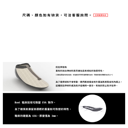
每筆NT$80，滿NT$1,998(含以上)免運費
【「AFTEE先享後付」結帳流程】
１．於結帳方式選擇「AFTEE先享後付」後，將跳轉至「AFTEE先享後付」
付款後萊爾富取貨
結帳頁面，進行簡訊認證並確認金額後，即可完成結帳。
２．訂單成立數日內，您將收到繳費通知簡訊。
每筆NT$80，滿NT$2,000(含以上)免運費
３．收到繳費通知簡訊後14天內，點擊此簡訊中的連結，可透過四大超商／
ATM／網路銀行／等多元方式進行付款，方視為交易完成。
付款後7-11取貨
※ 請注意：結帳手續完成當下不需立刻繳費，但若您需要取消訂單，請聯絡
每筆NT$80，滿NT$2,000(含以上)免運費
購買商品的店家。未經商家同意取消之訂單仍視為有效，需透過AFTEE先享
後付繳納相關費用。
宅配
※ 交易是否成功請以「AFTEE先享後付 」之結帳頁面顯示為準，若有關於
是否繳費成功／繳費後需取消欲退款等相關疑問，請聯繫「AFTEE先享後付
每筆NT$100，滿NT$2,000(含以上)免運費
客戶支援中心」
https://netprotections.freshdesk.com/support/home
【注意事項】
１．透過由恩沛科技股份有限公司提供之「AFTEE先享後付」服務完成之交
易，需依本服務之必要範圍內提供個人資料，並將交易相關給付款項請求債
權轉讓予恩沛科技股份有限公司。
２．關於個人資料處理事宜，請瀏覽以下網址：
https://aftee.tw/terms/#terms3
３．未成年的使用者請事先徵得法定代理人或監護人之同意方可使用
「AFTEE先享後付」，若未經同意申辦者引起之損失，本公司不負相關責
任。
４．使用「AFTEE先享後付」時，將依據個別帳號之用戶狀況，依本公司即
時審查核予不同之上限額度；若仍有額度不足之情形，本公司將視審查結果
請求用戶進行身份認證。