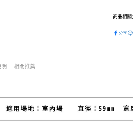
元大商
聯邦商
匯豐（
玉山商
悠遊付
元大商
聯邦商
台新國
商品相關分
玉山商
元大商
台灣樂
Google Pa
台新國
玉山商
全品項│AL
台灣樂
台新國
AFTEE先
分享
台灣樂
四輪溜冰鞋│
相關說明
【關於「A
▍BONT Sk
ATM付款
AFTEE
便利好安
１．簡單
說明
相關推薦
２．便利
運送方式
３．安心
付款後全
【「AFT
每筆NT$8
１．於結帳
付」結帳
付款後萊
２．訂單
３．收到繳
每筆NT$8
／ATM／
※ 請注意
付款後7-1
絡購買商品
先享後付
每筆NT$8
※ 交易是