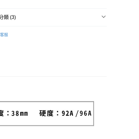
業銀行
永豐商業銀行
業銀行
遠東國際商業銀行
台灣）商業銀行
華泰商業銀行
業銀行
星展（台灣）商業銀行
業銀行
永豐商業銀行
業銀行
遠東國際商業銀行
際商業銀行
中國信託商業銀行
類 (3)
業銀行
星展（台灣）商業銀行
業銀行
永豐商業銀行
天信用卡公司
y
際商業銀行
中國信託商業銀行
業銀行
星展（台灣）商業銀行
L
天信用卡公司
際商業銀行
中國信託商業銀行
享後付
客服
天信用卡公司
ROLLER SKATES
FTEE先享後付」】
ates
先享後付是「在收到商品之後才付款」的支付方式。 讓您購物簡單
心！
：不需註冊會員、不需綁卡、不需儲值。
：只要手機號碼，簡訊認證，即可結帳。
：先確認商品／服務後，再付款。
家取貨
EE先享後付」結帳流程】
0，滿NT$1,998(含以上)免運費
方式選擇「AFTEE先享後付」後，將跳轉至「AFTEE先享後
頁面，進行簡訊認證並確認金額後，即可完成結帳。
爾富取貨
成立數日內，您將收到繳費通知簡訊。
費通知簡訊後14天內，點擊此簡訊中的連結，可透過四大超商
0，滿NT$2,000(含以上)免運費
網路銀行／等多元方式進行付款，方視為交易完成。
：結帳手續完成當下不需立刻繳費，但若您需要取消訂單，請聯
1取貨
的店家。未經商家同意取消之訂單仍視為有效，需透過AFTEE
繳納相關費用。
0，滿NT$2,000(含以上)免運費
否成功請以「AFTEE先享後付 」之結帳頁面顯示為準，若有關於