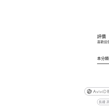
評價
喜歡這
本分類
長襪 