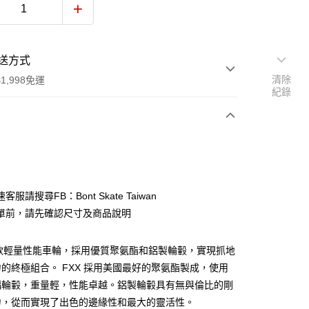
送方式
清除
1,998免運
紀錄
次付款
期付款
0 利率 每期
NT$2,566
21家銀行
服請搜尋FB：Bont Skate Taiwan
0 利率 每期
NT$1,283
21家銀行
庫商業銀行
第一商業銀行
單前，請先確認尺寸及商品說明
業銀行
彰化商業銀行
 0 利率 每期
NT$641
21家銀行
庫商業銀行
第一商業銀行
業儲蓄銀行
台北富邦商業銀行
業銀行
彰化商業銀行
一款輕量性能車輪，採用優質聚氨酯和鋁製輪轂，實現抓地
庫商業銀行
第一商業銀行
華商業銀行
兆豐國際商業銀行
業儲蓄銀行
台北富邦商業銀行
業銀行
彰化商業銀行
的終極組合。 FXX 採用美國最好的聚氨酯製成，使用
小企業銀行
台中商業銀行
華商業銀行
兆豐國際商業銀行
業儲蓄銀行
台北富邦商業銀行
台灣）商業銀行
華泰商業銀行
輻輪轂，重量輕，性能卓越。鋁製輪轂具有無與倫比的剛
小企業銀行
台中商業銀行
華商業銀行
兆豐國際商業銀行
業銀行
遠東國際商業銀行
力，從而實現了出色的邊緣性和最大的靈活性。
台灣）商業銀行
華泰商業銀行
小企業銀行
台中商業銀行