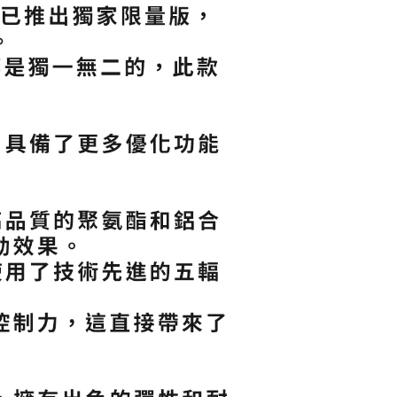
功／繳費後需取消欲退款等相關疑問，請聯繫「AFTEE先享後
援中心」
https://netprotections.freshdesk.com/support/home
00，滿NT$2,000(含以上)免運費
項】
市自取
恩沛科技股份有限公司提供之「AFTEE先享後付」服務完成之
依本服務之必要範圍內提供個人資料，並將交易相關給付款項請
讓予恩沛科技股份有限公司。
個人資料處理事宜，請瀏覽以下網址：
ee.tw/terms/#terms3
年的使用者請事先徵得法定代理人或監護人之同意方可使用
E先享後付」，若未經同意申辦者引起之損失，本公司不負相關責
AFTEE先享後付」時，將依據個別帳號之用戶狀況，依本公司
核予不同之上限額度；若仍有額度不足之情形，本公司將視審查
用戶進行身份認證。
一人註冊多個帳號或使用他人資訊註冊。若發現惡意使用之情
科技股份有限公司將有權停止該用戶之使用額度並採取法律行