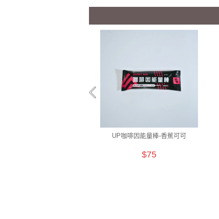
UP咖啡因能量棒-香蕉可可
$75