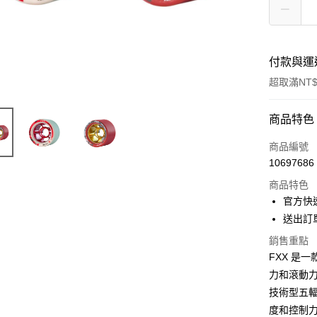
付款與運
超取滿NT$
付款方式
商品特色
信用卡一
商品編號
10697686
信用卡分
商品特色
3 期 
官方快速客
6 期 
合作金
送出訂
華南商
12 期
合作金
銷售重點
上海商
華南商
FXX 是
合作金
LINE Pay
國泰世
上海商
華南商
力和滾動力
臺灣中
國泰世
Apple Pay
上海商
匯豐（
技術型五
臺灣中
國泰世
聯邦商
度和控制
匯豐（
街口支付
臺灣中