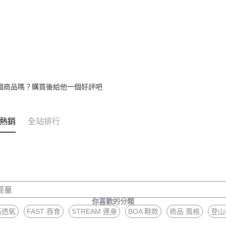
個商品嗎？購買後給他一個好評吧
熱銷
全站排行
輕量
你喜歡的分類
高透氧
FAST 吞食
STREAM 連身
BOA 鞋款
商品 風格
登山