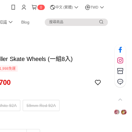
0
中文 (繁體)
TWD
知識
Blog
ller Skate Wheels (一組8入)
1,998免運
700
hite 92A
59mm Red 92A