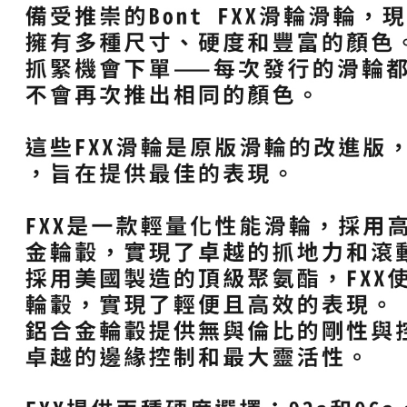
是否繳費成
宅配
付客戶支
每筆NT$1
【注意事
付款後門
１．透過由
交易，需
免運費
求債權轉
２．關於
https://aft
３．未成
「AFTE
任。
４．使用「
即時審查
結果請求
５．嚴禁
形，恩沛
動。