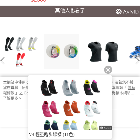
其他人也看了
本網站中使用 cookie，欲查詢有關本網站使用 cookie 方式之詳情，及若您不希
望在電腦上使用 cookie 時應如何變更電腦的 cookie 設定，請參閱本網站「
隱私
Oxygen 輕量透氧
Flow Roller Skate
2023 黑系列 輕量
BONT 
長襪 (4色)
Park Wheels (一組
訓練T (男/女)
權條款
」之 Cookie 聲明。您繼續使用本網站即表示您同意本公司得按本網站使
4入)
用條款之 Cookie 聲明使用 cookie。
了解更多 >
$2100
$1250
$1400
$
我知道了
boots
你喜歡的分類
漁夫帽 帽簷
防曬 比賽
防曬 PRO
比賽 漁夫帽
排汗 加速
V4 輕量跑步踝襪 (11色)