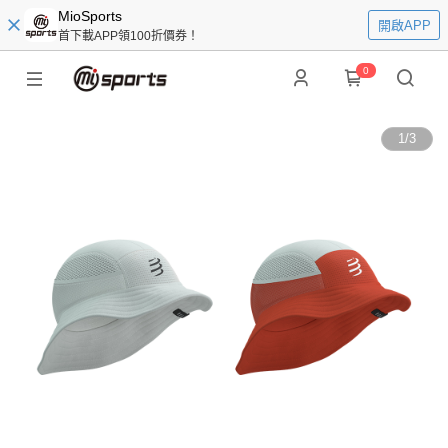
MioSports
開啟APP
首下載APP領100折價券！
0
1
/
3