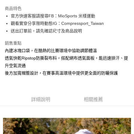
3 期 0 利率 每期
NT$766
21家銀行
商品特色
6 期 0 利率 每期
NT$383
21家銀行
合作金庫商業銀行
第一商業銀行
官方快速客服請搜尋FB：MioSports 米樣運動
華南商業銀行
彰化商業銀行
12 期 0 利率 每期
NT$191
21家銀行
合作金庫商業銀行
第一商業銀行
觀看實穿分享限時動態IG：Compressport_Taiwan
上海商業儲蓄銀行
台北富邦商業銀行
華南商業銀行
彰化商業銀行
合作金庫商業銀行
第一商業銀行
LINE Pay
國泰世華商業銀行
兆豐國際商業銀行
送出訂單前，請先確認尺寸及商品說明
上海商業儲蓄銀行
台北富邦商業銀行
華南商業銀行
彰化商業銀行
臺灣中小企業銀行
台中商業銀行
國泰世華商業銀行
兆豐國際商業銀行
Apple Pay
上海商業儲蓄銀行
台北富邦商業銀行
銷售重點
匯豐（台灣）商業銀行
華泰商業銀行
臺灣中小企業銀行
台中商業銀行
國泰世華商業銀行
兆豐國際商業銀行
聯邦商業銀行
遠東國際商業銀行
內建冰塊口袋，在酷熱的比賽環境中協助調節體溫
匯豐（台灣）商業銀行
華泰商業銀行
街口支付
臺灣中小企業銀行
台中商業銀行
元大商業銀行
永豐商業銀行
透氣快乾Ripstop防撕裂布料，搭配網布透氣面板，能迅速排汗、提
聯邦商業銀行
遠東國際商業銀行
匯豐（台灣）商業銀行
華泰商業銀行
玉山商業銀行
星展（台灣）商業銀行
悠遊付
元大商業銀行
永豐商業銀行
升空氣流通
聯邦商業銀行
遠東國際商業銀行
台新國際商業銀行
中國信託商業銀行
玉山商業銀行
星展（台灣）商業銀行
後方加寬帽簷設計，在賽事高溫環境中提供更全面的防曬保護
元大商業銀行
永豐商業銀行
台灣樂天信用卡公司
Google Pay
台新國際商業銀行
中國信託商業銀行
玉山商業銀行
星展（台灣）商業銀行
台灣樂天信用卡公司
台新國際商業銀行
中國信託商業銀行
AFTEE先享後付
台灣樂天信用卡公司
相關說明
詳細說明
相關推薦
【關於「AFTEE先享後付」】
ATM付款
AFTEE先享後付是「在收到商品之後才付款」的支付方式。 讓您購物簡單
便利好安心！
１．簡單：不需註冊會員、不需綁卡、不需儲值。
運送方式
２．便利：只要手機號碼，簡訊認證，即可結帳。
３．安心：先確認商品／服務後，再付款。
付款後全家取貨