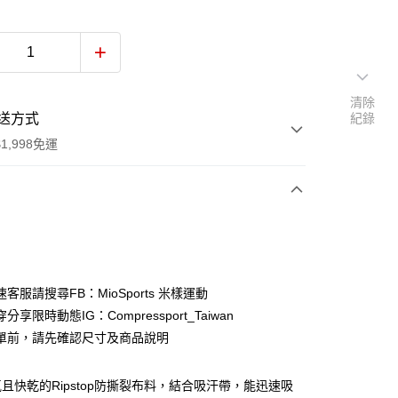
清除
送方式
紀錄
1,998免運
次付款
期付款
0 利率 每期
NT$350
21家銀行
客服請搜尋FB：MioSports 米樣運動
0 利率 每期
NT$175
21家銀行
庫商業銀行
第一商業銀行
分享限時動態IG：Compressport_Taiwan
業銀行
彰化商業銀行
 0 利率 每期
NT$87
21家銀行
單前，請先確認尺寸及商品說明
庫商業銀行
第一商業銀行
業儲蓄銀行
台北富邦商業銀行
業銀行
彰化商業銀行
庫商業銀行
第一商業銀行
華商業銀行
兆豐國際商業銀行
業儲蓄銀行
台北富邦商業銀行
業銀行
彰化商業銀行
且快乾的Ripstop防撕裂布料，結合吸汗帶，能迅速吸
小企業銀行
台中商業銀行
華商業銀行
兆豐國際商業銀行