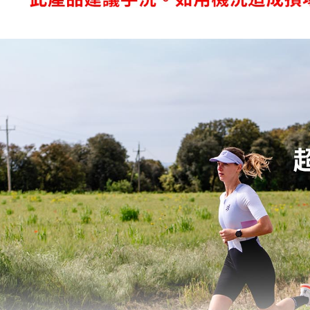
先享後付
每筆NT$8
※ 交易是
是否繳費成
宅配
付客戶支
每筆NT$1
【注意事
付款後門
１．透過由
交易，需
免運費
求債權轉
２．關於
海外專區
https://aft
３．未成
「AFTE
任。
４．使用「
即時審查
結果請求
５．嚴禁
形，恩沛
動。