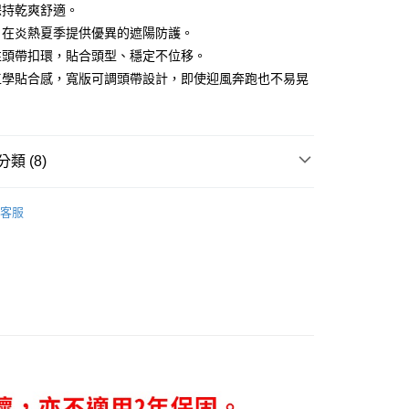
業儲蓄銀行
台北富邦商業銀行
台灣）商業銀行
華泰商業銀行
保持乾爽舒適。
小企業銀行
台中商業銀行
華商業銀行
兆豐國際商業銀行
業銀行
遠東國際商業銀行
，在炎熱夏季提供優異的遮陽防護。
台灣）商業銀行
華泰商業銀行
小企業銀行
台中商業銀行
業銀行
永豐商業銀行
業銀行
遠東國際商業銀行
性頭帶扣環，貼合頭型、穩定不位移。
台灣）商業銀行
華泰商業銀行
業銀行
星展（台灣）商業銀行
業銀行
永豐商業銀行
工學貼合感，寬版可調頭帶設計，即使迎風奔跑也不易晃
業銀行
遠東國際商業銀行
際商業銀行
中國信託商業銀行
業銀行
星展（台灣）商業銀行
業銀行
永豐商業銀行
天信用卡公司
y
際商業銀行
中國信託商業銀行
業銀行
星展（台灣）商業銀行
天信用卡公司
際商業銀行
中國信託商業銀行
享後付
天信用卡公司
類 (8)
FTEE先享後付」】
先享後付是「在收到商品之後才付款」的支付方式。 讓您購物簡單
L
心！
客服
NEW ARRIVAL
：不需註冊會員、不需綁卡、不需儲值。
：只要手機號碼，簡訊認證，即可結帳。
ESSORIES
帽子│HAT
：先確認商品／服務後，再付款。
家取貨
CATEGORY
鐵人三項🏊‍♀️🚴‍♀️🏃
EE先享後付」結帳流程】
0，滿NT$1,998(含以上)免運費
方式選擇「AFTEE先享後付」後，將跳轉至「AFTEE先享後
CATEGORY
馬拉松路跑🏃🏃‍♀️
頁面，進行簡訊認證並確認金額後，即可完成結帳。
爾富取貨
成立數日內，您將收到繳費通知簡訊。
CATEGORY
越野登山🌄
費通知簡訊後14天內，點擊此簡訊中的連結，可透過四大超商
0，滿NT$2,000(含以上)免運費
網路銀行／等多元方式進行付款，方視為交易完成。
CATEGORY
其他運動⛹🏋️‍♀️
：結帳手續完成當下不需立刻繳費，但若您需要取消訂單，請聯
1取貨
ESSPORT
配件│ACCESSORIES
的店家。未經商家同意取消之訂單仍視為有效，需透過AFTEE