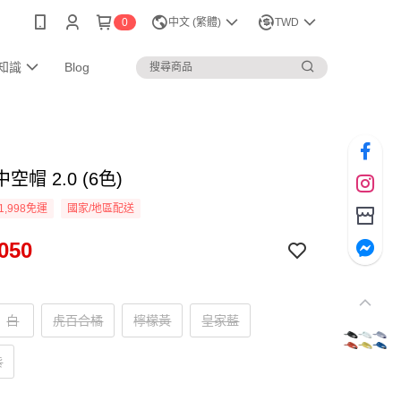
0
中文 (繁體)
TWD
知識
Blog
空帽 2.0 (6色)
1,998免運
國家/地區配送
050
白
虎百合橘
檸檬黃
皇家藍
紫