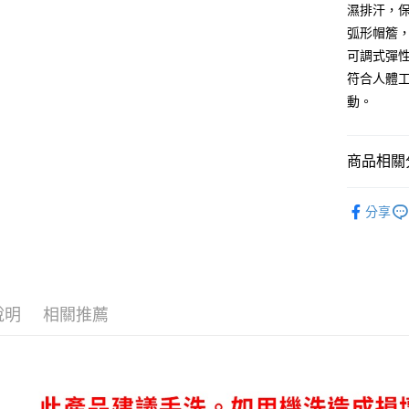
Apple Pay
上海商
匯豐（
濕排汗，
臺灣中
國泰世
聯邦商
弧形帽簷
匯豐（
街口支付
臺灣中
元大商
聯邦商
可調式彈
匯豐（
玉山商
悠遊付
元大商
符合人體
聯邦商
台新國
玉山商
元大商
動。
台灣樂
Google Pa
台新國
玉山商
台灣樂
台新國
AFTEE先
台灣樂
相關說明
商品相關分
【關於「A
ATM付款
AFTEE
全品項│AL
便利好安
分享
✨新品到貨│
１．簡單
２．便利
運送方式
配件│ACC
３．安心
付款後全
✨運動類別│
【「AFT
每筆NT$8
１．於結帳
說明
相關推薦
✨運動類別│
付」結帳
付款後萊
２．訂單
✨運動類別│
３．收到繳
每筆NT$8
／ATM／
✨運動類別│
※ 請注意
付款後7-1
▍COMPR
絡購買商品