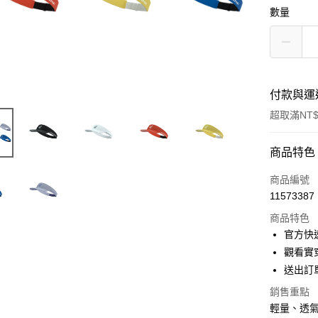
數量
付款與運
超取滿NT$
付款方式
商品特色
信用卡一
商品編號
11573387
信用卡分
商品特色
3 期 
官方快速
6 期 
合作金
觀看實穿
華南商
12 期
送出訂
合作金
上海商
華南商
合作金
銷售重點
LINE Pay
國泰世
上海商
華南商
輕量、透氣
臺灣中
國泰世