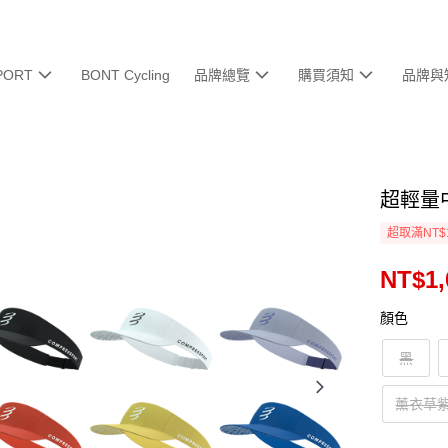
PORT
BONT Cycling
品牌總覽
購買須知
品牌與
超輕量中
超取滿NT$
NT$1,
顏色
黑
薰衣草