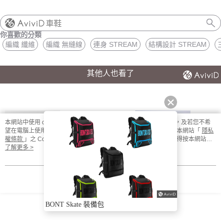
車鞋
你喜歡的分類
編織 纖維
編織 無縫線
連身 STREAM
結構設計 STREAM
其他人也看了
本網站中使用 cookie，欲查詢有關本網站使用 cookie 方式之詳情，及若您不希
望在電腦上使用 cookie 時應如何變更電腦的 cookie 設定，請參閱本網站「
隱私
權條款
」之 Cookie 聲明。您繼續使用本網站即表示您同意本公司得按本網站使
用條款之 Cookie 聲明使用 cookie。
了解更多 >
我知道了
專業運動洗衣精(日
Jet 195mm 競速直
UP FAST 能量果
VAYP
曬清新) |
排輪鞋 Inline Skate
膠-百香蜜桃風味 1
自
BONT Skate 裝備包
LUMILUME | 隨身
Boots
入
$80
$12000
$65
$
瓶60ml