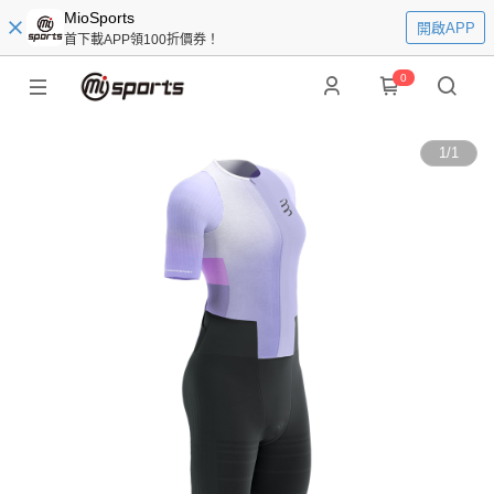
MioSports
開啟APP
首下載APP領100折價券！
0
1
/
1