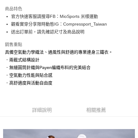
3 期 0 利率 每期
NT$4,300
21家銀行
商品特色
6 期 0 利率 每期
NT$2,150
21家銀行
合作金庫商業銀行
第一商業銀行
官方快速客服請搜尋FB：MioSports 米樣運動
華南商業銀行
彰化商業銀行
12 期 0 利率 每期
NT$1,075
21家銀行
合作金庫商業銀行
第一商業銀行
觀看實穿分享限時動態IG：Compressport_Taiwan
上海商業儲蓄銀行
台北富邦商業銀行
華南商業銀行
彰化商業銀行
合作金庫商業銀行
第一商業銀行
LINE Pay
國泰世華商業銀行
兆豐國際商業銀行
送出訂單前，請先確認尺寸及商品說明
上海商業儲蓄銀行
台北富邦商業銀行
華南商業銀行
彰化商業銀行
臺灣中小企業銀行
台中商業銀行
國泰世華商業銀行
兆豐國際商業銀行
Apple Pay
上海商業儲蓄銀行
台北富邦商業銀行
銷售重點
匯豐（台灣）商業銀行
華泰商業銀行
臺灣中小企業銀行
台中商業銀行
國泰世華商業銀行
兆豐國際商業銀行
聯邦商業銀行
遠東國際商業銀行
具備空氣動力學織法、通風性與舒適的專業連身三鐵衣。
匯豐（台灣）商業銀行
華泰商業銀行
街口支付
臺灣中小企業銀行
台中商業銀行
元大商業銀行
永豐商業銀行
．兩截式結構設計
聯邦商業銀行
遠東國際商業銀行
匯豐（台灣）商業銀行
華泰商業銀行
玉山商業銀行
星展（台灣）商業銀行
悠遊付
元大商業銀行
永豐商業銀行
．無縫圓筒針織與Payen編織布料的完美結合
聯邦商業銀行
遠東國際商業銀行
台新國際商業銀行
中國信託商業銀行
玉山商業銀行
星展（台灣）商業銀行
．空氣動力性能與貼合感
元大商業銀行
永豐商業銀行
台灣樂天信用卡公司
Google Pay
台新國際商業銀行
中國信託商業銀行
玉山商業銀行
星展（台灣）商業銀行
．高舒適度與活動自由度
台灣樂天信用卡公司
台新國際商業銀行
中國信託商業銀行
AFTEE先享後付
台灣樂天信用卡公司
相關說明
【關於「AFTEE先享後付」】
ATM付款
AFTEE先享後付是「在收到商品之後才付款」的支付方式。 讓您購物簡單
詳細說明
相關推薦
便利好安心！
１．簡單：不需註冊會員、不需綁卡、不需儲值。
運送方式
２．便利：只要手機號碼，簡訊認證，即可結帳。
３．安心：先確認商品／服務後，再付款。
付款後全家取貨