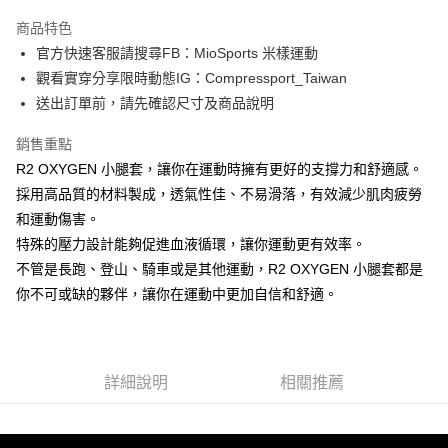
3 期 0 利率 每期
NT$800
21家銀行
商品特色
6 期 0 利率 每期
NT$400
21家銀行
合作金庫商業銀行
第一商業銀行
官方快速客服請搜尋FB：MioSports 米樣運動
華南商業銀行
彰化商業銀行
12 期 0 利率 每期
NT$200
21家銀行
合作金庫商業銀行
第一商業銀行
觀看實穿分享限時動態IG：Compressport_Taiwan
上海商業儲蓄銀行
台北富邦商業銀行
華南商業銀行
彰化商業銀行
合作金庫商業銀行
第一商業銀行
LINE Pay
國泰世華商業銀行
兆豐國際商業銀行
送出訂單前，請先確認尺寸及商品說明
上海商業儲蓄銀行
台北富邦商業銀行
華南商業銀行
彰化商業銀行
臺灣中小企業銀行
台中商業銀行
國泰世華商業銀行
兆豐國際商業銀行
Apple Pay
上海商業儲蓄銀行
台北富邦商業銀行
銷售重點
匯豐（台灣）商業銀行
華泰商業銀行
臺灣中小企業銀行
台中商業銀行
國泰世華商業銀行
兆豐國際商業銀行
聯邦商業銀行
遠東國際商業銀行
R2 OXYGEN 小腿套，讓你在運動時擁有更好的支撐力和舒適感。
匯豐（台灣）商業銀行
華泰商業銀行
街口支付
臺灣中小企業銀行
台中商業銀行
元大商業銀行
永豐商業銀行
採用高品質的材料製成，透氣性佳、不易滑落，有效減少肌肉疲勞
聯邦商業銀行
遠東國際商業銀行
匯豐（台灣）商業銀行
華泰商業銀行
玉山商業銀行
星展（台灣）商業銀行
悠遊付
元大商業銀行
永豐商業銀行
和運動傷害。
聯邦商業銀行
遠東國際商業銀行
台新國際商業銀行
中國信託商業銀行
玉山商業銀行
星展（台灣）商業銀行
特殊的壓力設計能夠促進血液循環，讓你運動更有效率。
元大商業銀行
永豐商業銀行
台灣樂天信用卡公司
Google Pay
台新國際商業銀行
中國信託商業銀行
玉山商業銀行
星展（台灣）商業銀行
不管是長跑、登山、騎車或是其他運動，R2 OXYGEN 小腿套都是
台灣樂天信用卡公司
台新國際商業銀行
中國信託商業銀行
AFTEE先享後付
你不可或缺的夥伴，讓你在運動中更加自信和舒適。
台灣樂天信用卡公司
相關說明
【關於「AFTEE先享後付」】
ATM付款
AFTEE先享後付是「在收到商品之後才付款」的支付方式。 讓您購物簡單
便利好安心！
詳細說明
相關推薦
１．簡單：不需註冊會員、不需綁卡、不需儲值。
運送方式
２．便利：只要手機號碼，簡訊認證，即可結帳。
３．安心：先確認商品／服務後，再付款。
付款後全家取貨