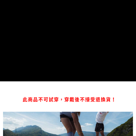
每筆NT$80，滿NT$1,998(含以上)免運費
【「AFTEE先享後付」結帳流程】
１．於結帳方式選擇「AFTEE先享後付」後，將跳轉至「AFTEE先享後付」
付款後萊爾富取貨
結帳頁面，進行簡訊認證並確認金額後，即可完成結帳。
２．訂單成立數日內，您將收到繳費通知簡訊。
每筆NT$80，滿NT$2,000(含以上)免運費
３．收到繳費通知簡訊後14天內，點擊此簡訊中的連結，可透過四大超商／
ATM／網路銀行／等多元方式進行付款，方視為交易完成。
付款後7-11取貨
※ 請注意：結帳手續完成當下不需立刻繳費，但若您需要取消訂單，請聯絡
每筆NT$80，滿NT$2,000(含以上)免運費
購買商品的店家。未經商家同意取消之訂單仍視為有效，需透過AFTEE先享
後付繳納相關費用。
宅配
※ 交易是否成功請以「AFTEE先享後付 」之結帳頁面顯示為準，若有關於
是否繳費成功／繳費後需取消欲退款等相關疑問，請聯繫「AFTEE先享後付
每筆NT$100，滿NT$2,000(含以上)免運費
客戶支援中心」
https://netprotections.freshdesk.com/support/home
付款後門市自取
【注意事項】
１．透過由恩沛科技股份有限公司提供之「AFTEE先享後付」服務完成之交
免運費
易，需依本服務之必要範圍內提供個人資料，並將交易相關給付款項請求債
權轉讓予恩沛科技股份有限公司。
海外專區
查看運費
２．關於個人資料處理事宜，請瀏覽以下網址：
https://aftee.tw/terms/#terms3
３．未成年的使用者請事先徵得法定代理人或監護人之同意方可使用
「AFTEE先享後付」，若未經同意申辦者引起之損失，本公司不負相關責
任。
４．使用「AFTEE先享後付」時，將依據個別帳號之用戶狀況，依本公司即
時審查核予不同之上限額度；若仍有額度不足之情形，本公司將視審查結果
請求用戶進行身份認證。