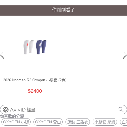
你剛剛看了
2026 Ironman R2 Oxygen 小腿套 (2色)
$2400
輕量
你喜歡的分類
OXYGEN 小腿
OXYGEN 登山
運動 三鐵衣
小腿套 壓縮
血