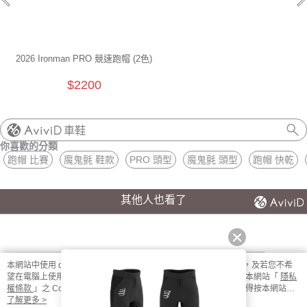
2026 Ironman PRO 競速跑帽 (2色)
$2200
車鞋
你喜歡的分類
跑帽 比賽
魔鬼氈 鞋款
PRO 頭型
魔鬼氈 頭型
跑帽 快乾
其他人也看了
本網站中使用 cookie，欲查詢有關本網站使用 cookie 方式之詳情，及若您不希
望在電腦上使用 cookie 時應如何變更電腦的 cookie 設定，請參閱本網站「
隱私
權條款
」之 Cookie 聲明。您繼續使用本網站即表示您同意本公司得按本網站使
用條款之 Cookie 聲明使用 cookie。
了解更多 >