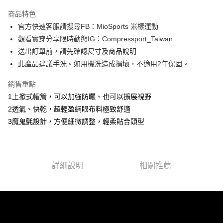
3 期 0 利率 每期
NT$733
21家銀行
商品特色
6 期 0 利率 每期
NT$366
21家銀行
合作金庫商業銀行
第一商業銀行
官方快速客服請搜尋FB：MioSports 米樣運動
華南商業銀行
彰化商業銀行
12 期 0 利率 每期
NT$183
21家銀行
合作金庫商業銀行
第一商業銀行
觀看實穿分享限時動態IG：Compressport_Taiwan
上海商業儲蓄銀行
台北富邦商業銀行
華南商業銀行
彰化商業銀行
合作金庫商業銀行
第一商業銀行
LINE Pay
國泰世華商業銀行
兆豐國際商業銀行
送出訂單前，請先確認尺寸及商品說明
上海商業儲蓄銀行
台北富邦商業銀行
華南商業銀行
彰化商業銀行
臺灣中小企業銀行
台中商業銀行
此產品建議手洗。如用機洗造成損壞，不適用2年保固。
國泰世華商業銀行
兆豐國際商業銀行
Apple Pay
上海商業儲蓄銀行
台北富邦商業銀行
匯豐（台灣）商業銀行
華泰商業銀行
臺灣中小企業銀行
台中商業銀行
國泰世華商業銀行
兆豐國際商業銀行
聯邦商業銀行
遠東國際商業銀行
銷售重點
匯豐（台灣）商業銀行
華泰商業銀行
街口支付
臺灣中小企業銀行
台中商業銀行
元大商業銀行
永豐商業銀行
1上掀式帽簷，可以加強防曬、也可以擴展視野
聯邦商業銀行
遠東國際商業銀行
匯豐（台灣）商業銀行
華泰商業銀行
玉山商業銀行
星展（台灣）商業銀行
悠遊付
元大商業銀行
永豐商業銀行
2透氣、快乾，超輕盈網眼布料極致舒適
聯邦商業銀行
遠東國際商業銀行
台新國際商業銀行
中國信託商業銀行
玉山商業銀行
星展（台灣）商業銀行
3魔鬼氈設計，方便細微調整，輕柔貼合頭型
元大商業銀行
永豐商業銀行
台灣樂天信用卡公司
Google Pay
台新國際商業銀行
中國信託商業銀行
玉山商業銀行
星展（台灣）商業銀行
台灣樂天信用卡公司
台新國際商業銀行
中國信託商業銀行
AFTEE先享後付
台灣樂天信用卡公司
相關說明
詳細說明
相關推薦
【關於「AFTEE先享後付」】
ATM付款
AFTEE先享後付是「在收到商品之後才付款」的支付方式。 讓您購物簡單
便利好安心！
１．簡單：不需註冊會員、不需綁卡、不需儲值。
運送方式
２．便利：只要手機號碼，簡訊認證，即可結帳。
３．安心：先確認商品／服務後，再付款。
付款後全家取貨