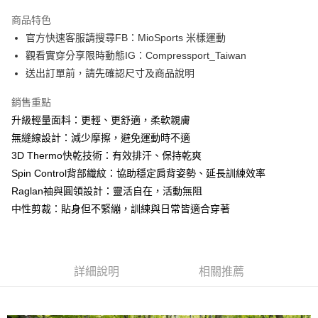
3 期 0 利率 每期
NT$933
21家銀行
商品特色
6 期 0 利率 每期
NT$466
21家銀行
合作金庫商業銀行
第一商業銀行
官方快速客服請搜尋FB：MioSports 米樣運動
華南商業銀行
彰化商業銀行
12 期 0 利率 每期
NT$233
21家銀行
合作金庫商業銀行
第一商業銀行
觀看實穿分享限時動態IG：Compressport_Taiwan
上海商業儲蓄銀行
台北富邦商業銀行
華南商業銀行
彰化商業銀行
合作金庫商業銀行
第一商業銀行
LINE Pay
國泰世華商業銀行
兆豐國際商業銀行
送出訂單前，請先確認尺寸及商品說明
上海商業儲蓄銀行
台北富邦商業銀行
華南商業銀行
彰化商業銀行
臺灣中小企業銀行
台中商業銀行
國泰世華商業銀行
兆豐國際商業銀行
Apple Pay
上海商業儲蓄銀行
台北富邦商業銀行
銷售重點
匯豐（台灣）商業銀行
華泰商業銀行
臺灣中小企業銀行
台中商業銀行
國泰世華商業銀行
兆豐國際商業銀行
聯邦商業銀行
遠東國際商業銀行
升級輕量面料：更輕、更舒適，柔軟親膚
匯豐（台灣）商業銀行
華泰商業銀行
街口支付
臺灣中小企業銀行
台中商業銀行
元大商業銀行
永豐商業銀行
無縫線設計：減少摩擦，避免運動時不適
聯邦商業銀行
遠東國際商業銀行
匯豐（台灣）商業銀行
華泰商業銀行
玉山商業銀行
星展（台灣）商業銀行
悠遊付
元大商業銀行
永豐商業銀行
3D Thermo快乾技術：有效排汗、保持乾爽
聯邦商業銀行
遠東國際商業銀行
台新國際商業銀行
中國信託商業銀行
玉山商業銀行
星展（台灣）商業銀行
Spin Control背部織紋：協助穩定肩背姿勢、延長訓練效率
元大商業銀行
永豐商業銀行
台灣樂天信用卡公司
Google Pay
台新國際商業銀行
中國信託商業銀行
玉山商業銀行
星展（台灣）商業銀行
Raglan袖與圓領設計：靈活自在，活動無阻
台灣樂天信用卡公司
台新國際商業銀行
中國信託商業銀行
AFTEE先享後付
中性剪裁：貼身但不緊繃，訓練與日常皆適合穿著
台灣樂天信用卡公司
相關說明
【關於「AFTEE先享後付」】
ATM付款
AFTEE先享後付是「在收到商品之後才付款」的支付方式。 讓您購物簡單
便利好安心！
詳細說明
相關推薦
１．簡單：不需註冊會員、不需綁卡、不需儲值。
運送方式
２．便利：只要手機號碼，簡訊認證，即可結帳。
３．安心：先確認商品／服務後，再付款。
付款後全家取貨