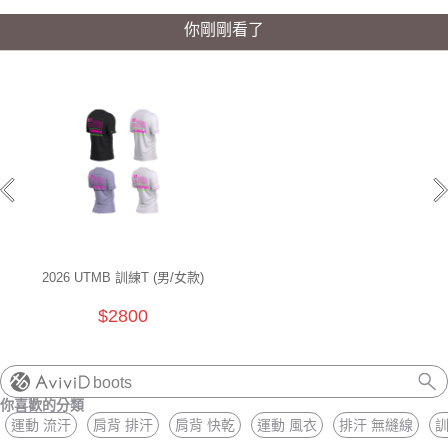
你剛剛看了
2026 UTMB 訓練T (男/女款)
$2800
boots
你喜歡的分類
運動 流汗
肩背 排汗
肩背 快乾
運動 風衣
排汗 無縫線
訓