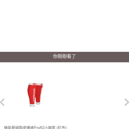
你剛剛看了
機能壓縮陶瓷纖維ProR2小腿套 (紅色)