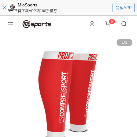
MioSports
開啟APP
首下載APP領100折價券！
0
1
/
1