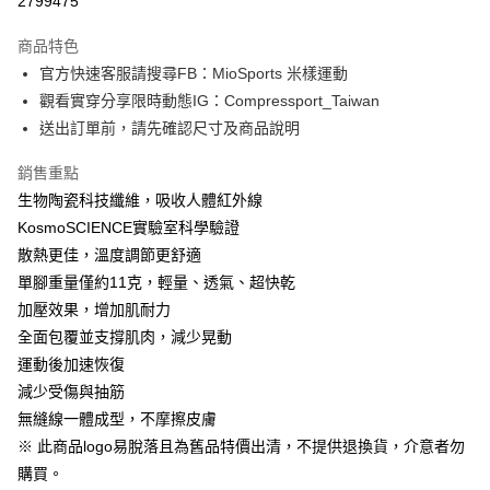
2799475
3 期 0 利率 每期
NT$333
21家銀行
商品特色
6 期 0 利率 每期
NT$166
21家銀行
合作金庫商業銀行
第一商業銀行
官方快速客服請搜尋FB：MioSports 米樣運動
華南商業銀行
彰化商業銀行
12 期 0 利率 每期
NT$83
21家銀行
合作金庫商業銀行
第一商業銀行
觀看實穿分享限時動態IG：Compressport_Taiwan
上海商業儲蓄銀行
台北富邦商業銀行
華南商業銀行
彰化商業銀行
合作金庫商業銀行
第一商業銀行
LINE Pay
國泰世華商業銀行
兆豐國際商業銀行
送出訂單前，請先確認尺寸及商品說明
上海商業儲蓄銀行
台北富邦商業銀行
華南商業銀行
彰化商業銀行
臺灣中小企業銀行
台中商業銀行
國泰世華商業銀行
兆豐國際商業銀行
Apple Pay
上海商業儲蓄銀行
台北富邦商業銀行
銷售重點
匯豐（台灣）商業銀行
華泰商業銀行
臺灣中小企業銀行
台中商業銀行
國泰世華商業銀行
兆豐國際商業銀行
聯邦商業銀行
遠東國際商業銀行
生物陶瓷科技纖維，吸收人體紅外線
匯豐（台灣）商業銀行
華泰商業銀行
街口支付
臺灣中小企業銀行
台中商業銀行
元大商業銀行
永豐商業銀行
KosmoSCIENCE實驗室科學驗證
聯邦商業銀行
遠東國際商業銀行
匯豐（台灣）商業銀行
華泰商業銀行
玉山商業銀行
星展（台灣）商業銀行
悠遊付
元大商業銀行
永豐商業銀行
散熱更佳，溫度調節更舒適
聯邦商業銀行
遠東國際商業銀行
台新國際商業銀行
中國信託商業銀行
玉山商業銀行
星展（台灣）商業銀行
單腳重量僅約11克，輕量、透氣、超快乾
元大商業銀行
永豐商業銀行
台灣樂天信用卡公司
Google Pay
台新國際商業銀行
中國信託商業銀行
玉山商業銀行
星展（台灣）商業銀行
加壓效果，增加肌耐力
台灣樂天信用卡公司
台新國際商業銀行
中國信託商業銀行
AFTEE先享後付
全面包覆並支撐肌肉，減少晃動
台灣樂天信用卡公司
相關說明
運動後加速恢復
【關於「AFTEE先享後付」】
減少受傷與抽筋
ATM付款
AFTEE先享後付是「在收到商品之後才付款」的支付方式。 讓您購物簡單
無縫線一體成型，不摩擦皮膚
便利好安心！
１．簡單：不需註冊會員、不需綁卡、不需儲值。
※ 此商品logo易脫落且為舊品特價出清，不提供退換貨，介意者勿
運送方式
２．便利：只要手機號碼，簡訊認證，即可結帳。
購買。
３．安心：先確認商品／服務後，再付款。
付款後全家取貨