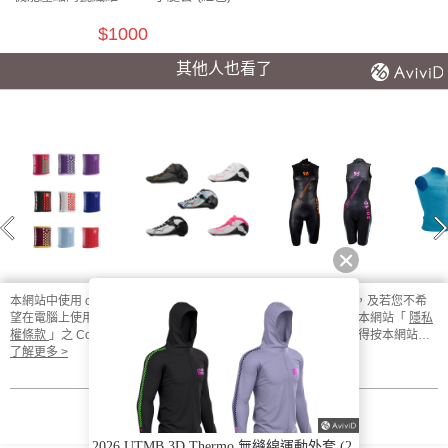
$1000
其他人也看了
本網站中使用 cookie，欲查詢有關本網站使用 cookie 方式之詳情，及若您不希
UNIQ 手腕帶 (1雙2
BNT 195mm 競速
【Blueseventy】
PT4
望在電腦上使用 cookie 時應如何變更電腦的 cookie 設定，請參閱本網站「
隱私
入 9色可選)
直排輪鞋 Inline
GLIDE 背心浮力衣
男款 
權條款
」之 Cookie 聲明。您繼續使用本網站即表示您同意本公司得按本網站使
Skate Boots
(男/女款)
$360
$18000
$7900
$
用條款之 Cookie 聲明使用 cookie。
了解更多 >
我知道了
輕量
你喜歡的分類
2026 UTMB 3D Thermo 無縫線運動外套 (2