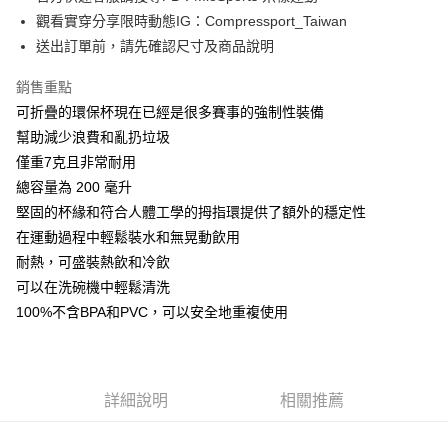
華南商業銀行
彰化商業銀行
12 期 0 利率 每期
NT$29
21家銀行
合作金庫商業銀行
第一商業銀行
觀看實穿分享限時動態IG：Compressport_Taiwan
上海商業儲蓄銀行
台北富邦商業銀行
華南商業銀行
彰化商業銀行
合作金庫商業銀行
第一商業銀行
LINE Pay
國泰世華商業銀行
兆豐國際商業銀行
送出訂單前，請先確認尺寸及商品說明
上海商業儲蓄銀行
台北富邦商業銀行
華南商業銀行
彰化商業銀行
臺灣中小企業銀行
台中商業銀行
國泰世華商業銀行
兆豐國際商業銀行
Apple Pay
上海商業儲蓄銀行
台北富邦商業銀行
銷售重點
匯豐（台灣）商業銀行
華泰商業銀行
臺灣中小企業銀行
台中商業銀行
國泰世華商業銀行
兆豐國際商業銀行
聯邦商業銀行
遠東國際商業銀行
可折疊的環保杯現在已經是很多賽事的強制性裝備
匯豐（台灣）商業銀行
華泰商業銀行
街口支付
臺灣中小企業銀行
台中商業銀行
元大商業銀行
永豐商業銀行
幫助減少浪費和亂扔垃圾
聯邦商業銀行
遠東國際商業銀行
匯豐（台灣）商業銀行
華泰商業銀行
玉山商業銀行
星展（台灣）商業銀行
悠遊付
元大商業銀行
永豐商業銀行
僅重7克且非常耐用
聯邦商業銀行
遠東國際商業銀行
台新國際商業銀行
中國信託商業銀行
玉山商業銀行
星展（台灣）商業銀行
總容量為 200 毫升
元大商業銀行
永豐商業銀行
台灣樂天信用卡公司
Google Pay
台新國際商業銀行
中國信託商業銀行
玉山商業銀行
星展（台灣）商業銀行
堅固的杯緣和符合人體工學的拇指環提供了額外的穩定性
台灣樂天信用卡公司
台新國際商業銀行
中國信託商業銀行
AFTEE先享後付
在運動過程中輕鬆裝水和無晃動飲用
台灣樂天信用卡公司
相關說明
耐熱，可盛裝熱飲和冷飲
【關於「AFTEE先享後付」】
可以在洗碗機中輕鬆清洗
ATM付款
AFTEE先享後付是「在收到商品之後才付款」的支付方式。 讓您購物簡單
100%不含BPA和PVC，可以安全地重複使用
便利好安心！
１．簡單：不需註冊會員、不需綁卡、不需儲值。
運送方式
２．便利：只要手機號碼，簡訊認證，即可結帳。
３．安心：先確認商品／服務後，再付款。
付款後全家取貨
詳細說明
相關推薦
每筆NT$80，滿NT$1,998(含以上)免運費
【「AFTEE先享後付」結帳流程】
１．於結帳方式選擇「AFTEE先享後付」後，將跳轉至「AFTEE先享後付」
付款後萊爾富取貨
結帳頁面，進行簡訊認證並確認金額後，即可完成結帳。