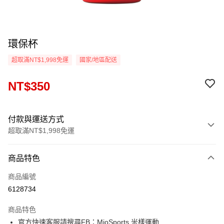
環保杯
超取滿NT$1,998免運
國家/地區配送
NT$350
付款與運送方式
超取滿NT$1,998免運
付款方式
商品特色
信用卡一次付款
商品編號
信用卡分期付款
6128734
3 期 0 利率 每期
NT$116
21家銀行
商品特色
6 期 0 利率 每期
NT$58
21家銀行
合作金庫商業銀行
第一商業銀行
官方快速客服請搜尋FB：MioSports 米樣運動