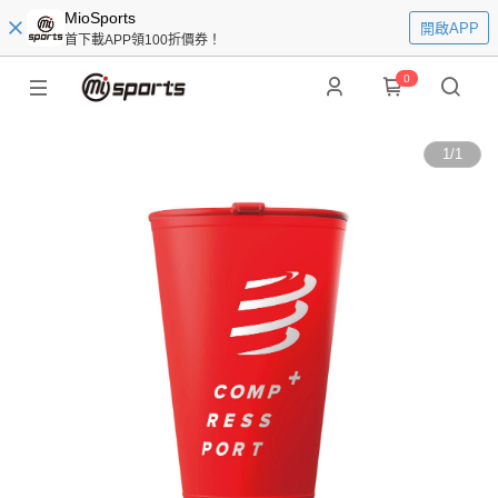
MioSports
開啟APP
首下載APP領100折價券！
0
1
/
1