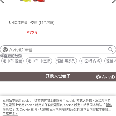
UNIQ超輕量中空帽 (14色可選)
$735
車鞋
你喜歡的分類
毛巾布 輕量
毛巾布 中空帽
輕量 黑系列
中空帽 內襯
輕量 
其他人也看了
本網站中使用 cookie，欲查詢有關本網站使用 cookie 方式之詳情，及若您不希
望在電腦上使用 cookie 時應如何變更電腦的 cookie 設定，請參閱本網站「
隱私
權條款
」之 Cookie 聲明。您繼續使用本網站即表示您同意本公司得按本網站使
用條款之 Cookie 聲明使用 cookie。
了解更多 >