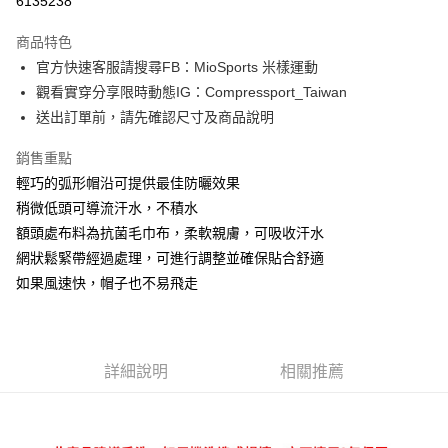
6135238
3 期 0 利率 每期
NT$245
21家銀行
商品特色
6 期 0 利率 每期
NT$122
21家銀行
合作金庫商業銀行
第一商業銀行
官方快速客服請搜尋FB：MioSports 米樣運動
華南商業銀行
彰化商業銀行
12 期 0 利率 每期
NT$61
21家銀行
合作金庫商業銀行
第一商業銀行
觀看實穿分享限時動態IG：Compressport_Taiwan
上海商業儲蓄銀行
台北富邦商業銀行
華南商業銀行
彰化商業銀行
合作金庫商業銀行
第一商業銀行
LINE Pay
國泰世華商業銀行
兆豐國際商業銀行
送出訂單前，請先確認尺寸及商品說明
上海商業儲蓄銀行
台北富邦商業銀行
華南商業銀行
彰化商業銀行
臺灣中小企業銀行
台中商業銀行
國泰世華商業銀行
兆豐國際商業銀行
Apple Pay
上海商業儲蓄銀行
台北富邦商業銀行
銷售重點
匯豐（台灣）商業銀行
華泰商業銀行
臺灣中小企業銀行
台中商業銀行
國泰世華商業銀行
兆豐國際商業銀行
聯邦商業銀行
遠東國際商業銀行
輕巧的弧形帽沿可提供最佳防曬效果
匯豐（台灣）商業銀行
華泰商業銀行
街口支付
臺灣中小企業銀行
台中商業銀行
元大商業銀行
永豐商業銀行
稍微低頭可導流汗水，不積水
聯邦商業銀行
遠東國際商業銀行
匯豐（台灣）商業銀行
華泰商業銀行
玉山商業銀行
星展（台灣）商業銀行
悠遊付
元大商業銀行
永豐商業銀行
額頭處布料為抗菌毛巾布，柔軟親膚，可吸收汗水
聯邦商業銀行
遠東國際商業銀行
台新國際商業銀行
中國信託商業銀行
玉山商業銀行
星展（台灣）商業銀行
網狀鬆緊帶經過處理，可進行調整並確保貼合舒適
元大商業銀行
永豐商業銀行
台灣樂天信用卡公司
Google Pay
台新國際商業銀行
中國信託商業銀行
玉山商業銀行
星展（台灣）商業銀行
如果風速快，帽子也不易飛走
台灣樂天信用卡公司
台新國際商業銀行
中國信託商業銀行
AFTEE先享後付
台灣樂天信用卡公司
相關說明
【關於「AFTEE先享後付」】
ATM付款
AFTEE先享後付是「在收到商品之後才付款」的支付方式。 讓您購物簡單
詳細說明
相關推薦
便利好安心！
１．簡單：不需註冊會員、不需綁卡、不需儲值。
運送方式
２．便利：只要手機號碼，簡訊認證，即可結帳。
３．安心：先確認商品／服務後，再付款。
付款後全家取貨