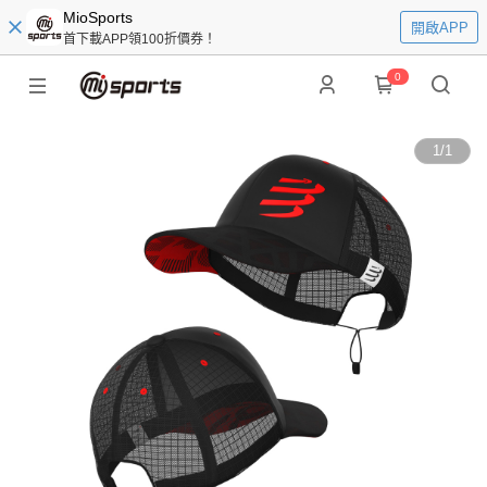
MioSports
開啟APP
首下載APP領100折價券！
0
1
/
1