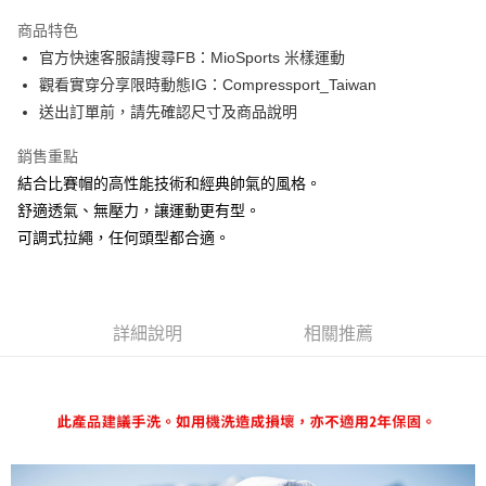
3 期 0 利率 每期
NT$500
21家銀行
商品特色
6 期 0 利率 每期
NT$250
21家銀行
合作金庫商業銀行
第一商業銀行
官方快速客服請搜尋FB：MioSports 米樣運動
華南商業銀行
彰化商業銀行
12 期 0 利率 每期
NT$125
21家銀行
合作金庫商業銀行
第一商業銀行
觀看實穿分享限時動態IG：Compressport_Taiwan
上海商業儲蓄銀行
台北富邦商業銀行
華南商業銀行
彰化商業銀行
合作金庫商業銀行
第一商業銀行
LINE Pay
國泰世華商業銀行
兆豐國際商業銀行
送出訂單前，請先確認尺寸及商品說明
上海商業儲蓄銀行
台北富邦商業銀行
華南商業銀行
彰化商業銀行
臺灣中小企業銀行
台中商業銀行
國泰世華商業銀行
兆豐國際商業銀行
Apple Pay
上海商業儲蓄銀行
台北富邦商業銀行
銷售重點
匯豐（台灣）商業銀行
華泰商業銀行
臺灣中小企業銀行
台中商業銀行
國泰世華商業銀行
兆豐國際商業銀行
聯邦商業銀行
遠東國際商業銀行
結合比賽帽的高性能技術和經典帥氣的風格。
匯豐（台灣）商業銀行
華泰商業銀行
街口支付
臺灣中小企業銀行
台中商業銀行
元大商業銀行
永豐商業銀行
舒適透氣、無壓力，讓運動更有型。
聯邦商業銀行
遠東國際商業銀行
匯豐（台灣）商業銀行
華泰商業銀行
玉山商業銀行
星展（台灣）商業銀行
悠遊付
元大商業銀行
永豐商業銀行
可調式拉繩，任何頭型都合適。
聯邦商業銀行
遠東國際商業銀行
台新國際商業銀行
中國信託商業銀行
玉山商業銀行
星展（台灣）商業銀行
元大商業銀行
永豐商業銀行
台灣樂天信用卡公司
Google Pay
台新國際商業銀行
中國信託商業銀行
玉山商業銀行
星展（台灣）商業銀行
台灣樂天信用卡公司
台新國際商業銀行
中國信託商業銀行
AFTEE先享後付
台灣樂天信用卡公司
詳細說明
相關推薦
相關說明
【關於「AFTEE先享後付」】
ATM付款
AFTEE先享後付是「在收到商品之後才付款」的支付方式。 讓您購物簡單
便利好安心！
１．簡單：不需註冊會員、不需綁卡、不需儲值。
運送方式
２．便利：只要手機號碼，簡訊認證，即可結帳。
３．安心：先確認商品／服務後，再付款。
付款後全家取貨