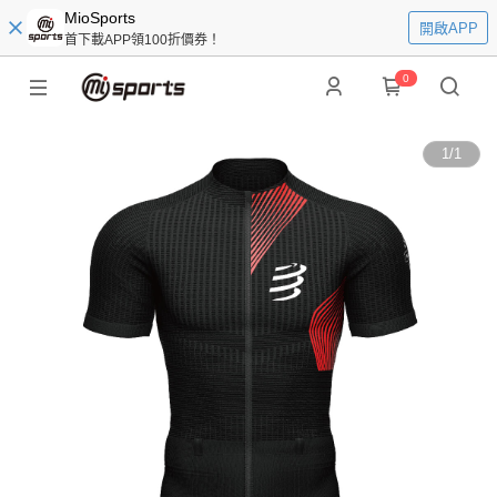
MioSports
開啟APP
首下載APP領100折價券！
0
1
/
1