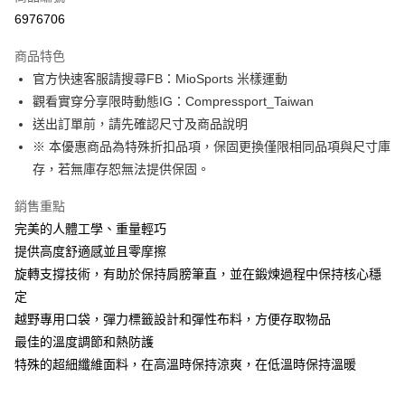
信用卡分期付款
6976706
3 期 0 利率 每期
NT$750
21家銀行
商品特色
6 期 0 利率 每期
NT$375
21家銀行
合作金庫商業銀行
第一商業銀行
官方快速客服請搜尋FB：MioSports 米樣運動
華南商業銀行
彰化商業銀行
12 期 0 利率 每期
NT$187
21家銀行
合作金庫商業銀行
第一商業銀行
觀看實穿分享限時動態IG：Compressport_Taiwan
上海商業儲蓄銀行
台北富邦商業銀行
華南商業銀行
彰化商業銀行
合作金庫商業銀行
第一商業銀行
LINE Pay
國泰世華商業銀行
兆豐國際商業銀行
送出訂單前，請先確認尺寸及商品說明
上海商業儲蓄銀行
台北富邦商業銀行
華南商業銀行
彰化商業銀行
臺灣中小企業銀行
台中商業銀行
※ 本優惠商品為特殊折扣品項，保固更換僅限相同品項與尺寸庫
國泰世華商業銀行
兆豐國際商業銀行
Apple Pay
上海商業儲蓄銀行
台北富邦商業銀行
匯豐（台灣）商業銀行
華泰商業銀行
臺灣中小企業銀行
台中商業銀行
存，若無庫存恕無法提供保固。
國泰世華商業銀行
兆豐國際商業銀行
聯邦商業銀行
遠東國際商業銀行
匯豐（台灣）商業銀行
華泰商業銀行
街口支付
臺灣中小企業銀行
台中商業銀行
元大商業銀行
永豐商業銀行
銷售重點
聯邦商業銀行
遠東國際商業銀行
匯豐（台灣）商業銀行
華泰商業銀行
玉山商業銀行
星展（台灣）商業銀行
悠遊付
元大商業銀行
永豐商業銀行
完美的人體工學、重量輕巧
聯邦商業銀行
遠東國際商業銀行
台新國際商業銀行
中國信託商業銀行
玉山商業銀行
星展（台灣）商業銀行
提供高度舒適感並且零摩擦
元大商業銀行
永豐商業銀行
台灣樂天信用卡公司
Google Pay
台新國際商業銀行
中國信託商業銀行
玉山商業銀行
星展（台灣）商業銀行
旋轉支撐技術，有助於保持肩膀筆直，並在鍛煉過程中保持核心穩
台灣樂天信用卡公司
台新國際商業銀行
中國信託商業銀行
AFTEE先享後付
定
台灣樂天信用卡公司
相關說明
越野專用口袋，彈力標籤設計和彈性布料，方便存取物品
【關於「AFTEE先享後付」】
最佳的溫度調節和熱防護
ATM付款
AFTEE先享後付是「在收到商品之後才付款」的支付方式。 讓您購物簡單
特殊的超細纖維面料，在高溫時保持涼爽，在低溫時保持溫暖
便利好安心！
１．簡單：不需註冊會員、不需綁卡、不需儲值。
運送方式
２．便利：只要手機號碼，簡訊認證，即可結帳。