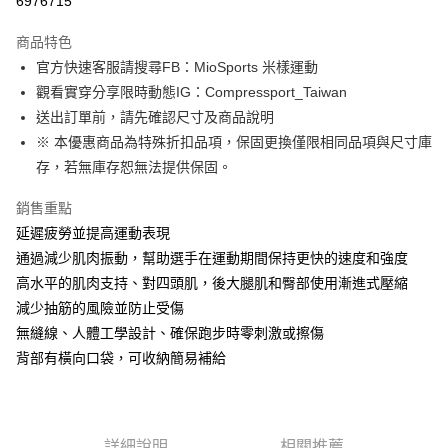
6976715
3 期 0 利率 每期
NT$950
21家銀行
商品特色
6 期 0 利率 每期
NT$475
21家銀行
合作金庫商業銀行
第一商業銀行
官方快速客服請搜尋FB：MioSports 米樣運動
華南商業銀行
彰化商業銀行
12 期 0 利率 每期
NT$237
21家銀行
合作金庫商業銀行
第一商業銀行
觀看實穿分享限時動態IG：Compressport_Taiwan
上海商業儲蓄銀行
台北富邦商業銀行
華南商業銀行
彰化商業銀行
合作金庫商業銀行
第一商業銀行
LINE Pay
國泰世華商業銀行
兆豐國際商業銀行
送出訂單前，請先確認尺寸及商品說明
上海商業儲蓄銀行
台北富邦商業銀行
華南商業銀行
彰化商業銀行
臺灣中小企業銀行
台中商業銀行
※ 本優惠商品為特殊折扣品項，保固更換僅限相同品項與尺寸庫
國泰世華商業銀行
兆豐國際商業銀行
Apple Pay
上海商業儲蓄銀行
台北富邦商業銀行
匯豐（台灣）商業銀行
華泰商業銀行
臺灣中小企業銀行
台中商業銀行
存，若無庫存恕無法提供保固。
國泰世華商業銀行
兆豐國際商業銀行
聯邦商業銀行
遠東國際商業銀行
匯豐（台灣）商業銀行
華泰商業銀行
街口支付
臺灣中小企業銀行
台中商業銀行
元大商業銀行
永豐商業銀行
銷售重點
聯邦商業銀行
遠東國際商業銀行
匯豐（台灣）商業銀行
華泰商業銀行
玉山商業銀行
星展（台灣）商業銀行
悠遊付
元大商業銀行
永豐商業銀行
延遲疲勞並提高運動表現
聯邦商業銀行
遠東國際商業銀行
台新國際商業銀行
中國信託商業銀行
玉山商業銀行
星展（台灣）商業銀行
通過減少肌肉振動，幫助選手在運動期間保持更快的速度和強度
元大商業銀行
永豐商業銀行
台灣樂天信用卡公司
Google Pay
台新國際商業銀行
中國信託商業銀行
玉山商業銀行
星展（台灣）商業銀行
高水平的肌肉支持、對四頭肌，後大腿肌和臀部使用漸進式壓縮
台灣樂天信用卡公司
台新國際商業銀行
中國信託商業銀行
AFTEE先享後付
減少抽筋的風險並防止受傷
台灣樂天信用卡公司
相關說明
無縫線、人體工學設計、確保跑步時零刺激或擦傷
【關於「AFTEE先享後付」】
背部有橫向口袋，可收納簡易補給
ATM付款
AFTEE先享後付是「在收到商品之後才付款」的支付方式。 讓您購物簡單
便利好安心！
１．簡單：不需註冊會員、不需綁卡、不需儲值。
運送方式
２．便利：只要手機號碼，簡訊認證，即可結帳。
３．安心：先確認商品／服務後，再付款。
付款後全家取貨
詳細說明
相關推薦