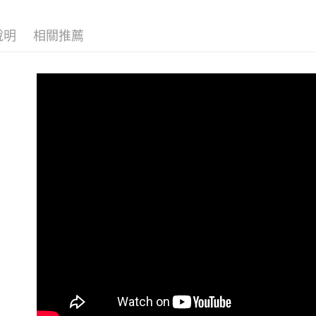
付款後萊
２．訂單
✨運動類別│
３．收到繳
每筆NT$8
／ATM／
說明
相關推薦
✨運動類別│
※ 請注意
付款後7-1
絡購買商品
✨運動類別│
先享後付
每筆NT$8
※ 交易是
✨絕版品專區
是否繳費成
宅配
付客戶支
▍COMPR
每筆NT$1
▍COMPR
【注意事
付款後門
１．透過由
交易，需
免運費
求債權轉
２．關於
海外專區
https://aft
３．未成
「AFTE
任。
４．使用「
即時審查
結果請求
５．嚴禁
形，恩沛
動。