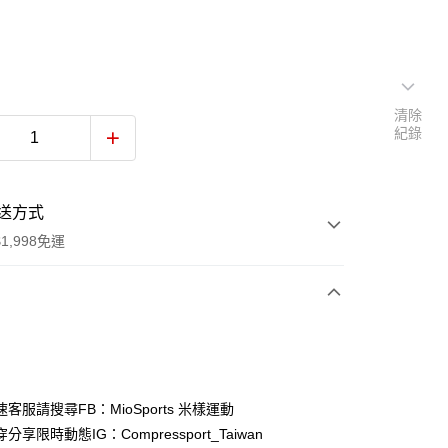
清除
紀錄
送方式
1,998免運
次付款
期付款
0 利率 每期
NT$666
21家銀行
客服請搜尋FB：MioSports 米樣運動
0 利率 每期
NT$333
21家銀行
庫商業銀行
第一商業銀行
分享限時動態IG：Compressport_Taiwan