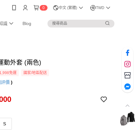
0
中文 (繁體)
TWD
知識
Blog
動外套 (兩色)
1,998免運
國家/地區配送
則評價
)
000
S