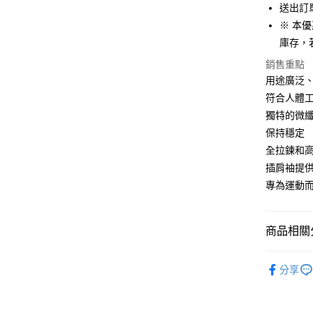
華南商
12 期
送出訂
合作金
上海商
華南商
※ 本
合作金
LINE Pay
國泰世
上海商
庫存，
華南商
臺灣中
國泰世
Apple Pay
上海商
匯豐（
銷售重點
臺灣中
國泰世
聯邦商
用途廣泛
匯豐（
街口支付
臺灣中
元大商
聯邦商
符合人體
匯豐（
玉山商
悠遊付
元大商
獨特的微
聯邦商
台新國
玉山商
元大商
保持穩定
台灣樂
Google Pa
台新國
玉山商
全拉鍊和
台灣樂
台新國
AFTEE先
插肩袖提
台灣樂
相關說明
專為運動
【關於「A
ATM付款
AFTEE
便利好安
１．簡單
商品相關分
２．便利
運送方式
３．安心
全品項│AL
分享
付款後全
【「AFT
保暖│KEE
每筆NT$8
１．於結帳
上衣│TOP
付」結帳