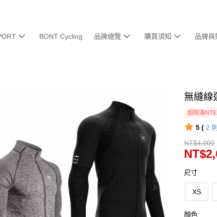
PORT
BONT Cycling
品牌總覽
購買須知
品牌與
無縫線運
超取滿NT$
5 (
2
NT$4,000
NT$2,
尺寸
XS
顏色