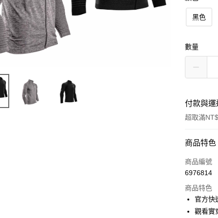
黑色
數量
付款與運
超取滿NT$
付款方式
商品特色
信用卡一
商品編號
6976814
信用卡分
商品特色
3 期 
官方快速
6 期 
合作金
觀看實穿