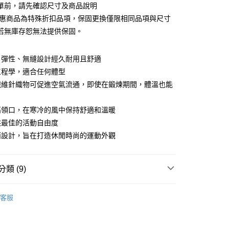
業銀行
彰化商業銀行
 0 利率 每期
NT$166
21家銀行
單前，請先確認尺寸及商品說明
庫商業銀行
第一商業銀行
業儲蓄銀行
台北富邦商業銀行
業銀行
彰化商業銀行
優惠商品為特殊折扣品項，保固更換僅限相同品項與尺寸
庫商業銀行
第一商業銀行
華商業銀行
兆豐國際商業銀行
業儲蓄銀行
台北富邦商業銀行
若無庫存恕無法提供保固。
業銀行
彰化商業銀行
小企業銀行
台中商業銀行
華商業銀行
兆豐國際商業銀行
業儲蓄銀行
台北富邦商業銀行
台灣）商業銀行
華泰商業銀行
小企業銀行
台中商業銀行
華商業銀行
兆豐國際商業銀行
業銀行
遠東國際商業銀行
、彈性、無縫設計經久耐用且舒適
台灣）商業銀行
華泰商業銀行
小企業銀行
台中商業銀行
業銀行
永豐商業銀行
業銀行
遠東國際商業銀行
工程學，適合任何體型
台灣）商業銀行
華泰商業銀行
業銀行
星展（台灣）商業銀行
業銀行
永豐商業銀行
纖維針織物可促進空氣流通，即使在鍛煉期間，體溫也能
業銀行
遠東國際商業銀行
際商業銀行
中國信託商業銀行
業銀行
星展（台灣）商業銀行
業銀行
永豐商業銀行
天信用卡公司
y
際商業銀行
中國信託商業銀行
業銀行
星展（台灣）商業銀行
高領口，在寒冷的風中保持舒適和溫暖
天信用卡公司
際商業銀行
中國信託商業銀行
享後付
供最佳的活動自由度
天信用卡公司
而設計，旨在打造休閒時尚的運動外觀
FTEE先享後付」】
先享後付是「在收到商品之後才付款」的支付方式。 讓您購物簡單
心！
：不需註冊會員、不需綁卡、不需儲值。
類 (9)
：只要手機號碼，簡訊認證，即可結帳。
：先確認商品／服務後，再付款。
L
客服
家取貨
EE先享後付」結帳流程】
P WARM
0，滿NT$1,998(含以上)免運費
方式選擇「AFTEE先享後付」後，將跳轉至「AFTEE先享後
S
外套 │ JACKET
頁面，進行簡訊認證並確認金額後，即可完成結帳。