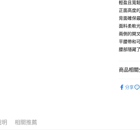
聯邦商
輕盈且寬
匯豐（
街口支付
臺灣中
元大商
聯邦商
正面高度
匯豐（
玉山商
悠遊付
元大商
背面確保
聯邦商
台新國
玉山商
元大商
面料柔軟
台灣樂
Google Pa
台新國
玉山商
兩側的開
台灣樂
台新國
AFTEE先
平腰帶和
台灣樂
相關說明
腰部隱藏
【關於「A
ATM付款
AFTEE
便利好安
１．簡單
商品相關分
２．便利
運送方式
３．安心
全品項│AL
分享
付款後全
【「AFT
褲子│BOT
每筆NT$8
１．於結帳
✨運動類別│
付」結帳
付款後萊
２．訂單
✨絕版品專區
３．收到繳
每筆NT$8
／ATM／
說明
相關推薦
✨限定系列│
※ 請注意
付款後7-1
絡購買商品
▍COMPR
先享後付
每筆NT$8