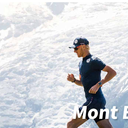
※ 交易是
是否繳費成
宅配
付客戶支
每筆NT$1
【注意事
付款後門
１．透過由
交易，需
免運費
求債權轉
２．關於
海外專區
https://aft
３．未成
「AFTE
任。
４．使用「
即時審查
結果請求
５．嚴禁
形，恩沛
動。