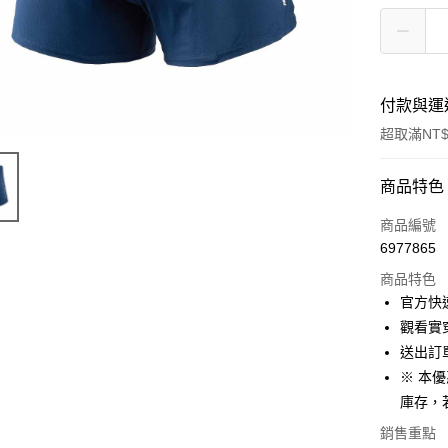
付款與運
超取滿NT$
付款方式
商品特色
信用卡一
商品編號
6977865
信用卡分
商品特色
3 期 
官方快速
6 期 
合作金
觀看實穿
華南商
12 期
送出訂
合作金
上海商
華南商
※ 本
合作金
LINE Pay
國泰世
上海商
庫存，
華南商
臺灣中
國泰世
Apple Pay
上海商
匯豐（
銷售重點
臺灣中
國泰世