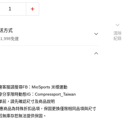
送方式
清除
紀錄
1,998免運
次付款
期付款
0 利率 每期
NT$333
21家銀行
客服請搜尋FB：MioSports 米樣運動
0 利率 每期
NT$166
21家銀行
庫商業銀行
第一商業銀行
分享限時動態IG：Compressport_Taiwan
業銀行
彰化商業銀行
 0 利率 每期
NT$83
21家銀行
單前，請先確認尺寸及商品說明
庫商業銀行
第一商業銀行
業儲蓄銀行
台北富邦商業銀行
業銀行
彰化商業銀行
優惠商品為特殊折扣品項，保固更換僅限相同品項與尺寸
庫商業銀行
第一商業銀行
華商業銀行
兆豐國際商業銀行
業儲蓄銀行
台北富邦商業銀行
若無庫存恕無法提供保固。
業銀行
彰化商業銀行
小企業銀行
台中商業銀行
華商業銀行
兆豐國際商業銀行
業儲蓄銀行
台北富邦商業銀行
台灣）商業銀行
華泰商業銀行
小企業銀行
台中商業銀行
華商業銀行
兆豐國際商業銀行