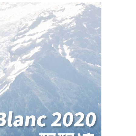
否成功請以「AFTEE先享後付 」之結帳頁面顯示為準，若有關於
功／繳費後需取消欲退款等相關疑問，請聯繫「AFTEE先享後
援中心」
https://netprotections.freshdesk.com/support/home
00，滿NT$2,000(含以上)免運費
項】
市自取
恩沛科技股份有限公司提供之「AFTEE先享後付」服務完成之
依本服務之必要範圍內提供個人資料，並將交易相關給付款項請
讓予恩沛科技股份有限公司。
個人資料處理事宜，請瀏覽以下網址：
查看運費
ee.tw/terms/#terms3
年的使用者請事先徵得法定代理人或監護人之同意方可使用
E先享後付」，若未經同意申辦者引起之損失，本公司不負相關責
AFTEE先享後付」時，將依據個別帳號之用戶狀況，依本公司
核予不同之上限額度；若仍有額度不足之情形，本公司將視審查
用戶進行身份認證。
一人註冊多個帳號或使用他人資訊註冊。若發現惡意使用之情
科技股份有限公司將有權停止該用戶之使用額度並採取法律行