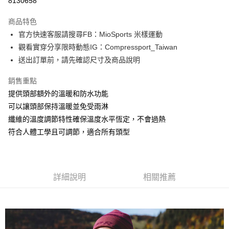
8130658
3 期 0 利率 每期
NT$303
21家銀行
商品特色
6 期 0 利率 每期
NT$151
21家銀行
合作金庫商業銀行
第一商業銀行
官方快速客服請搜尋FB：MioSports 米樣運動
華南商業銀行
彰化商業銀行
12 期 0 利率 每期
NT$75
21家銀行
合作金庫商業銀行
第一商業銀行
觀看實穿分享限時動態IG：Compressport_Taiwan
上海商業儲蓄銀行
台北富邦商業銀行
華南商業銀行
彰化商業銀行
合作金庫商業銀行
第一商業銀行
LINE Pay
國泰世華商業銀行
兆豐國際商業銀行
送出訂單前，請先確認尺寸及商品說明
上海商業儲蓄銀行
台北富邦商業銀行
華南商業銀行
彰化商業銀行
臺灣中小企業銀行
台中商業銀行
國泰世華商業銀行
兆豐國際商業銀行
Apple Pay
上海商業儲蓄銀行
台北富邦商業銀行
銷售重點
匯豐（台灣）商業銀行
華泰商業銀行
臺灣中小企業銀行
台中商業銀行
國泰世華商業銀行
兆豐國際商業銀行
聯邦商業銀行
遠東國際商業銀行
提供頭部額外的溫暖和防水功能
匯豐（台灣）商業銀行
華泰商業銀行
街口支付
臺灣中小企業銀行
台中商業銀行
元大商業銀行
永豐商業銀行
可以讓頭部保持溫暖並免受雨淋
聯邦商業銀行
遠東國際商業銀行
匯豐（台灣）商業銀行
華泰商業銀行
玉山商業銀行
星展（台灣）商業銀行
悠遊付
元大商業銀行
永豐商業銀行
纖維的溫度調節特性確保溫度水平恆定，不會過熱
聯邦商業銀行
遠東國際商業銀行
台新國際商業銀行
中國信託商業銀行
玉山商業銀行
星展（台灣）商業銀行
符合人體工學且可調節，適合所有頭型
元大商業銀行
永豐商業銀行
台灣樂天信用卡公司
Google Pay
台新國際商業銀行
中國信託商業銀行
玉山商業銀行
星展（台灣）商業銀行
台灣樂天信用卡公司
台新國際商業銀行
中國信託商業銀行
AFTEE先享後付
台灣樂天信用卡公司
相關說明
詳細說明
相關推薦
【關於「AFTEE先享後付」】
ATM付款
AFTEE先享後付是「在收到商品之後才付款」的支付方式。 讓您購物簡單
便利好安心！
１．簡單：不需註冊會員、不需綁卡、不需儲值。
運送方式
２．便利：只要手機號碼，簡訊認證，即可結帳。
３．安心：先確認商品／服務後，再付款。
付款後全家取貨