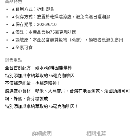
商品特色
6 期 0 利率 每期
NT$12
21家銀行
合作金庫商業銀行
第一商業銀行
▲食用方式：拆封即食
華南商業銀行
彰化商業銀行
12 期 0 利率 每期
NT$6
21家銀行
合作金庫商業銀行
第一商業銀行
▲保存方式：放置於乾燥陰涼處，避免高溫日曬潮濕
上海商業儲蓄銀行
台北富邦商業銀行
華南商業銀行
彰化商業銀行
合作金庫商業銀行
第一商業銀行
LINE Pay
國泰世華商業銀行
兆豐國際商業銀行
▲保存期限：2026/6/10
上海商業儲蓄銀行
台北富邦商業銀行
華南商業銀行
彰化商業銀行
臺灣中小企業銀行
台中商業銀行
▲備註：本產品含約75毫克咖啡因
國泰世華商業銀行
兆豐國際商業銀行
Apple Pay
上海商業儲蓄銀行
台北富邦商業銀行
匯豐（台灣）商業銀行
華泰商業銀行
臺灣中小企業銀行
台中商業銀行
▲過敏原：本產品含麩質穀物（燕麥），過敏者應避免食用
國泰世華商業銀行
兆豐國際商業銀行
聯邦商業銀行
遠東國際商業銀行
匯豐（台灣）商業銀行
華泰商業銀行
街口支付
▲全素可食
臺灣中小企業銀行
台中商業銀行
元大商業銀行
永豐商業銀行
聯邦商業銀行
遠東國際商業銀行
匯豐（台灣）商業銀行
華泰商業銀行
玉山商業銀行
星展（台灣）商業銀行
悠遊付
元大商業銀行
永豐商業銀行
銷售重點
聯邦商業銀行
遠東國際商業銀行
台新國際商業銀行
中國信託商業銀行
玉山商業銀行
星展（台灣）商業銀行
全台首創配方：碳水x咖啡因能量棒
元大商業銀行
永豐商業銀行
台灣樂天信用卡公司
Google Pay
台新國際商業銀行
中國信託商業銀行
玉山商業銀行
星展（台灣）商業銀行
特別添加瓜拿納萃取約75毫克咖啡因
台灣樂天信用卡公司
台新國際商業銀行
中國信託商業銀行
AFTEE先享後付
不僅補足能量，也補足精神！
台灣樂天信用卡公司
相關說明
嚴選安心食材：糙米、大燕麥片、台灣在地香蕉乾、法國頂級可可
【關於「AFTEE先享後付」】
粉、蜂蜜、麥芽糖製成
ATM付款
AFTEE先享後付是「在收到商品之後才付款」的支付方式。 讓您購物簡單
特別添加瓜拿納萃取約75毫克咖啡因！
便利好安心！
１．簡單：不需註冊會員、不需綁卡、不需儲值。
運送方式
２．便利：只要手機號碼，簡訊認證，即可結帳。
３．安心：先確認商品／服務後，再付款。
付款後全家取貨
詳細說明
相關推薦
每筆NT$80，滿NT$1,998(含以上)免運費
【「AFTEE先享後付」結帳流程】