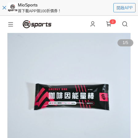
MioSports
開啟APP
首下載APP領100折價券！
0
1
/
5