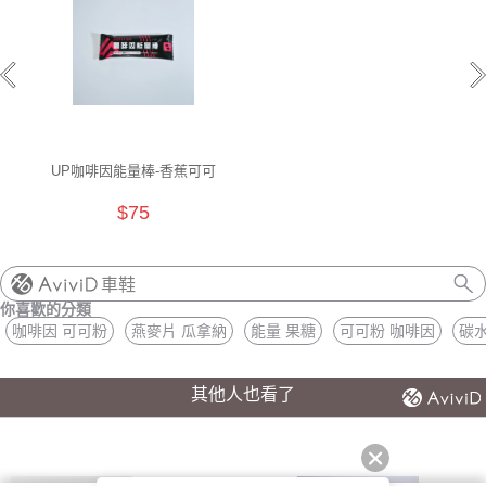
UP咖啡因能量棒-香蕉可可
$75
車鞋
你喜歡的分類
咖啡因 可可粉
燕麥片 瓜拿納
能量 果糖
可可粉 咖啡因
碳水
其他人也看了