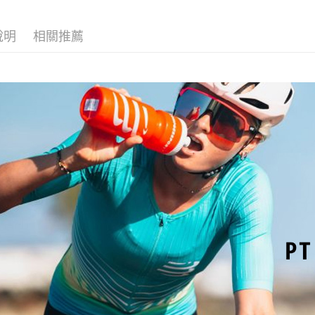
付」結帳
✨絕版品專區
付款後萊
２．訂單
說明
相關推薦
３．收到繳
▍COMPR
每筆NT$8
／ATM／
※ 請注意
付款後7-1
絡購買商品
先享後付
每筆NT$8
※ 交易是
是否繳費成
宅配
付客戶支
每筆NT$1
【注意事
付款後門
１．透過由
交易，需
免運費
求債權轉
２．關於
海外專區
https://aft
３．未成
「AFTE
任。
４．使用「
即時審查
結果請求
５．嚴禁
形，恩沛