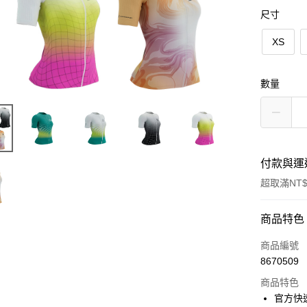
尺寸
XS
數量
付款與運
超取滿NT$
付款方式
商品特色
信用卡一
商品編號
8670509
信用卡分
商品特色
3 期 
官方快速