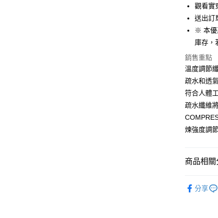
6 期 
合作金
觀看實穿
華南商
12 期
送出訂
合作金
上海商
華南商
※ 本
合作金
LINE Pay
國泰世
上海商
庫存，
華南商
臺灣中
國泰世
Apple Pay
上海商
匯豐（
銷售重點
臺灣中
國泰世
聯邦商
溫度調節
匯豐（
街口支付
臺灣中
元大商
聯邦商
疏水和透
匯豐（
玉山商
悠遊付
元大商
符合人體
聯邦商
台新國
玉山商
元大商
疏水纖維
台灣樂
Google Pa
台新國
玉山商
COMPR
台灣樂
台新國
AFTEE先
煉強度調
台灣樂
相關說明
【關於「A
ATM付款
AFTEE
商品相關分
便利好安
１．簡單
全品項│AL
２．便利
運送方式
分享
３．安心
上衣│TOP
付款後全
【「AFT
✨運動類別│
每筆NT$8
１．於結帳