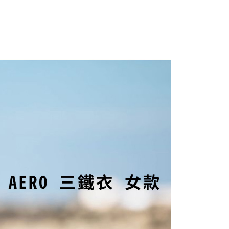
頁面，進行簡訊認證並確認金額後，即可完成結帳。
│ON SALE
爾富取貨
成立數日內，您將收到繳費通知簡訊。
費通知簡訊後14天內，點擊此簡訊中的連結，可透過四大超商
ESSPORT
上衣│TOPS
0，滿NT$2,000(含以上)免運費
網路銀行／等多元方式進行付款，方視為交易完成。
：結帳手續完成當下不需立刻繳費，但若您需要取消訂單，請聯
1取貨
的店家。未經商家同意取消之訂單仍視為有效，需透過AFTEE
繳納相關費用。
0，滿NT$2,000(含以上)免運費
否成功請以「AFTEE先享後付 」之結帳頁面顯示為準，若有關於
功／繳費後需取消欲退款等相關疑問，請聯繫「AFTEE先享後
援中心」
https://netprotections.freshdesk.com/support/home
00，滿NT$2,000(含以上)免運費
項】
市自取
恩沛科技股份有限公司提供之「AFTEE先享後付」服務完成之
依本服務之必要範圍內提供個人資料，並將交易相關給付款項請
讓予恩沛科技股份有限公司。
個人資料處理事宜，請瀏覽以下網址：
查看運費
ee.tw/terms/#terms3
年的使用者請事先徵得法定代理人或監護人之同意方可使用
E先享後付」，若未經同意申辦者引起之損失，本公司不負相關責
AFTEE先享後付」時，將依據個別帳號之用戶狀況，依本公司
核予不同之上限額度；若仍有額度不足之情形，本公司將視審查
用戶進行身份認證。
一人註冊多個帳號或使用他人資訊註冊。若發現惡意使用之情
科技股份有限公司將有權停止該用戶之使用額度並採取法律行