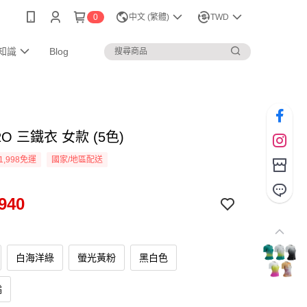
0
中文 (繁體)
TWD
知識
Blog
RO 三鐵衣 女款 (5色)
1,998免運
國家/地區配送
940
白海洋綠
螢光黃粉
黑白色
橘