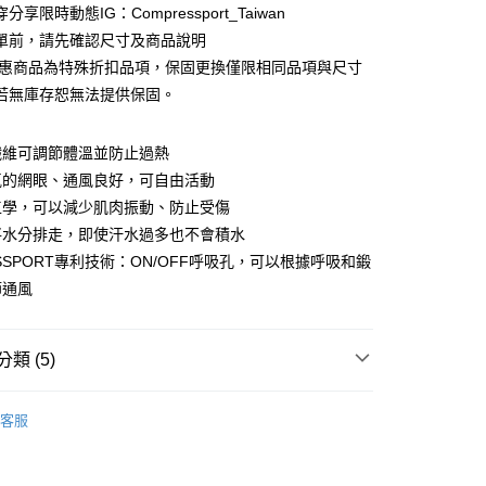
0 利率 每期
NT$490
21家銀行
庫商業銀行
第一商業銀行
分享限時動態IG：Compressport_Taiwan
業銀行
彰化商業銀行
 0 利率 每期
NT$245
21家銀行
單前，請先確認尺寸及商品說明
庫商業銀行
第一商業銀行
業儲蓄銀行
台北富邦商業銀行
業銀行
彰化商業銀行
優惠商品為特殊折扣品項，保固更換僅限相同品項與尺寸
庫商業銀行
第一商業銀行
華商業銀行
兆豐國際商業銀行
業儲蓄銀行
台北富邦商業銀行
若無庫存恕無法提供保固。
業銀行
彰化商業銀行
小企業銀行
台中商業銀行
華商業銀行
兆豐國際商業銀行
業儲蓄銀行
台北富邦商業銀行
台灣）商業銀行
華泰商業銀行
小企業銀行
台中商業銀行
華商業銀行
兆豐國際商業銀行
業銀行
遠東國際商業銀行
纖維可調節體溫並防止過熱
台灣）商業銀行
華泰商業銀行
小企業銀行
台中商業銀行
業銀行
永豐商業銀行
業銀行
遠東國際商業銀行
氣的網眼、通風良好，可自由活動
台灣）商業銀行
華泰商業銀行
業銀行
星展（台灣）商業銀行
業銀行
永豐商業銀行
工學，可以減少肌肉振動、防止受傷
業銀行
遠東國際商業銀行
際商業銀行
中國信託商業銀行
業銀行
星展（台灣）商業銀行
業銀行
永豐商業銀行
將水分排走，即使汗水過多也不會積水
天信用卡公司
y
際商業銀行
中國信託商業銀行
業銀行
星展（台灣）商業銀行
ESSPORT專利技術：ON/OFF呼吸孔，可以根據呼吸和鍛
天信用卡公司
際商業銀行
中國信託商業銀行
享後付
節通風
天信用卡公司
FTEE先享後付」】
先享後付是「在收到商品之後才付款」的支付方式。 讓您購物簡單
類 (5)
心！
：不需註冊會員、不需綁卡、不需儲值。
L
：只要手機號碼，簡訊認證，即可結帳。
客服
：先確認商品／服務後，再付款。
S
壓縮三鐵衣 │ TRIATHLON
家取貨
EE先享後付」結帳流程】
CATEGORY
鐵人三項🏊‍♀️🚴‍♀️🏃
0，滿NT$1,998(含以上)免運費
方式選擇「AFTEE先享後付」後，將跳轉至「AFTEE先享後