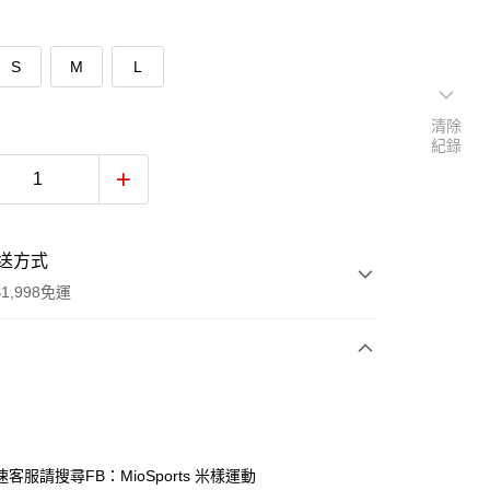
S
M
L
清除
紀錄
送方式
1,998免運
次付款
期付款
0 利率 每期
NT$980
21家銀行
客服請搜尋FB：MioSports 米樣運動