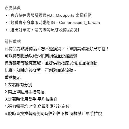
Apple Pay
商品特色
街口支付
官方快速客服請搜尋FB：MioSports 米樣運動
觀看實穿分享限時動態IG：Compressport_Taiwan
悠遊付
送出訂單前，請先確認尺寸及商品說明
Google Pay
銷售重點
AFTEE先享後付
此商品為貼身商品，恕不退換貨，下單前請確認好尺寸喔！
相關說明
可以抑制振動以減少肌肉損傷並延緩疲勞
【關於「AFTEE先享後付」】
保護跟腱等敏感區域，並提供微按摩以增加血液流動
ATM付款
AFTEE先享後付是「在收到商品之後才付款」的支付方式。 讓您購物簡單
便利好安心！
比賽、訓練之後穿著，可刺激血液流動。
１．簡單：不需註冊會員、不需綁卡、不需儲值。
重點提示:
運送方式
２．便利：只要手機號碼，簡訊認證，即可結帳。
1.左右腳有分別
３．安心：先確認商品／服務後，再付款。
付款後全家取貨
2.禁止單點用手指勾拉
每筆NT$80，滿NT$1,998(含以上)免運費
【「AFTEE先享後付」結帳流程】
3.穿著時使用雙手 平均拉撐穿
１．於結帳方式選擇「AFTEE先享後付」後，將跳轉至「AFTEE先享後付」
付款後萊爾富取貨
4.張力需平均 才能穿戴到應該的定位
結帳頁面，進行簡訊認證並確認金額後，即可完成結帳。
２．訂單成立數日內，您將收到繳費通知簡訊。
每筆NT$80，滿NT$2,000(含以上)免運費
5.脫時直接拉著兩側同時往外往下拉 同樣禁止單手拉脫
３．收到繳費通知簡訊後14天內，點擊此簡訊中的連結，可透過四大超商／
ATM／網路銀行／等多元方式進行付款，方視為交易完成。
付款後7-11取貨
※ 請注意：結帳手續完成當下不需立刻繳費，但若您需要取消訂單，請聯絡