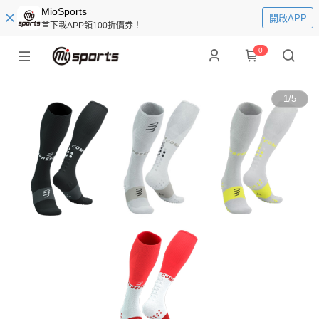
MioSports
開啟APP
首下載APP領100折價券！
0
1
/
5