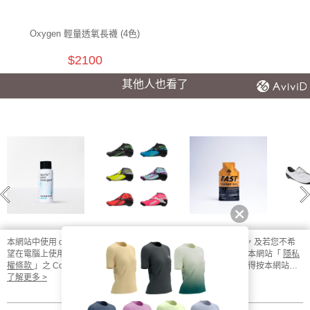
Oxygen 輕量透氧長襪 (4色)
$2100
其他人也看了
本網站中使用 cookie，欲查詢有關本網站使用 cookie 方式之詳情，及若您不希
望在電腦上使用 cookie 時應如何變更電腦的 cookie 設定，請參閱本網站「
隱私
專業運動洗衣精(日
Jet 195mm 競速直
UP FAST 能量果
VAYP
曬清新) |
排輪鞋 Inline Skate
膠-百香蜜桃風味 1
自
權條款
」之 Cookie 聲明。您繼續使用本網站即表示您同意本公司得按本網站使
LUMILUME | 隨身
Boots
入
用條款之 Cookie 聲明使用 cookie。
了解更多 >
$80
$12000
$65
$
瓶60ml