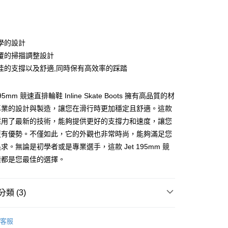
次付款
期付款
0 利率 每期
NT$4,000
21家銀行
學的設計
0 利率 每期
NT$2,000
21家銀行
庫商業銀行
第一商業銀行
覆的掃描調整設計
業銀行
彰化商業銀行
 0 利率 每期
NT$1,000
21家銀行
佳的支撐以及舒適,同時保有高效率的踩踏
庫商業銀行
第一商業銀行
業儲蓄銀行
台北富邦商業銀行
業銀行
彰化商業銀行
庫商業銀行
第一商業銀行
華商業銀行
兆豐國際商業銀行
業儲蓄銀行
台北富邦商業銀行
業銀行
彰化商業銀行
195mm 競速直排輪鞋 Inline Skate Boots 擁有高品質的材
小企業銀行
台中商業銀行
華商業銀行
兆豐國際商業銀行
業儲蓄銀行
台北富邦商業銀行
台灣）商業銀行
華泰商業銀行
專業的設計與製造，讓您在滑行時更加穩定且舒適。這款
小企業銀行
台中商業銀行
華商業銀行
兆豐國際商業銀行
業銀行
遠東國際商業銀行
採用了最新的技術，能夠提供更好的支撐力和速度，讓您
台灣）商業銀行
華泰商業銀行
小企業銀行
台中商業銀行
業銀行
永豐商業銀行
業銀行
遠東國際商業銀行
更有優勢。不僅如此，它的外觀也非常時尚，能夠滿足您
台灣）商業銀行
華泰商業銀行
業銀行
星展（台灣）商業銀行
業銀行
永豐商業銀行
求。無論是初學者或是專業選手，這款 Jet 195mm 競
業銀行
遠東國際商業銀行
際商業銀行
中國信託商業銀行
業銀行
星展（台灣）商業銀行
業銀行
永豐商業銀行
鞋都是您最佳的選擇。
天信用卡公司
y
際商業銀行
中國信託商業銀行
業銀行
星展（台灣）商業銀行
天信用卡公司
際商業銀行
中國信託商業銀行
享後付
天信用卡公司
類 (3)
FTEE先享後付」】
先享後付是「在收到商品之後才付款」的支付方式。 讓您購物簡單
L
心！
客服