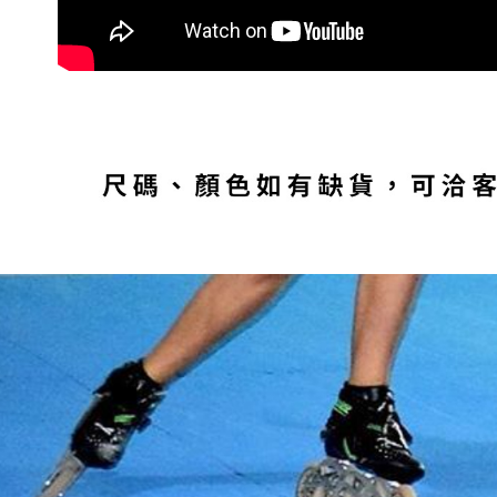
任。
４．使用「
即時審查
結果請求
５．嚴禁
形，恩沛
動。