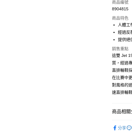
信用卡一
商品編號
8904815
信用卡分
商品特色
3 期 
人體工
6 期 
合作金
經過反
華南商
12 期
提供絕
合作金
上海商
華南商
合作金
銷售重點
LINE Pay
國泰世
上海商
華南商
這雙 Jet 
臺灣中
國泰世
Apple Pay
上海商
匯豐（
質，經過
臺灣中
國泰世
聯邦商
直排輪鞋
匯豐（
街口支付
臺灣中
元大商
聯邦商
在比賽中
匯豐（
玉山商
悠遊付
元大商
對風格的追
聯邦商
台新國
玉山商
元大商
速直排輪
台灣樂
Google Pa
台新國
玉山商
台灣樂
台新國
AFTEE先
台灣樂
相關說明
商品相關分
【關於「A
ATM付款
AFTEE
全品項│AL
便利好安
分享