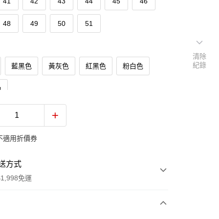
41
42
43
44
45
46
48
49
50
51
清除
紀錄
藍黑色
黃灰色
紅黑色
粉白色
色
不適用折價券
送方式
1,998免運