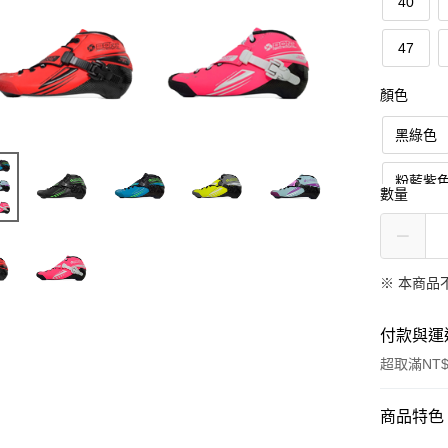
40
47
顏色
黑綠色
粉藍紫
數量
※ 本商品
付款與運
超取滿NT$
付款方式
商品特色