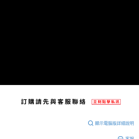
每筆NT$80，滿NT$2,000(含以上)免運費
購買商品的店家。未經商家同意取消之訂單仍視為有效，需透過AFTEE先享
後付繳納相關費用。
宅配
※ 交易是否成功請以「AFTEE先享後付 」之結帳頁面顯示為準，若有關於
是否繳費成功／繳費後需取消欲退款等相關疑問，請聯繫「AFTEE先享後付
每筆NT$100，滿NT$2,000(含以上)免運費
客戶支援中心」
https://netprotections.freshdesk.com/support/home
【注意事項】
１．透過由恩沛科技股份有限公司提供之「AFTEE先享後付」服務完成之交
易，需依本服務之必要範圍內提供個人資料，並將交易相關給付款項請求債
權轉讓予恩沛科技股份有限公司。
２．關於個人資料處理事宜，請瀏覽以下網址：
https://aftee.tw/terms/#terms3
３．未成年的使用者請事先徵得法定代理人或監護人之同意方可使用
「AFTEE先享後付」，若未經同意申辦者引起之損失，本公司不負相關責
任。
４．使用「AFTEE先享後付」時，將依據個別帳號之用戶狀況，依本公司即
時審查核予不同之上限額度；若仍有額度不足之情形，本公司將視審查結果
請求用戶進行身份認證。
５．嚴禁一人註冊多個帳號或使用他人資訊註冊。若發現惡意使用之情形，
恩沛科技股份有限公司將有權停止該用戶之使用額度並採取法律行動。
顯示電腦版詳細說明
客服