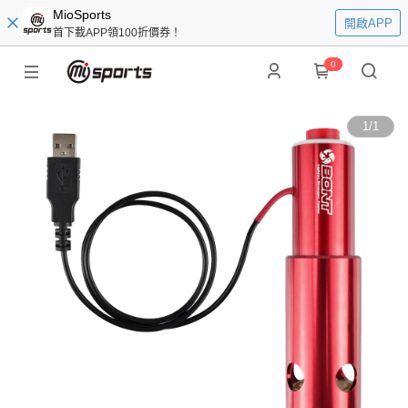
MioSports
開啟APP
首下載APP領100折價券！
0
1
/
1