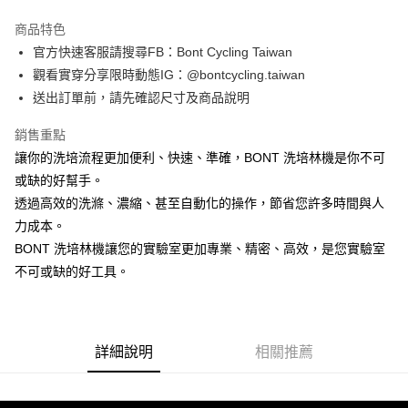
Apple Pay
商品特色
街口支付
官方快速客服請搜尋FB：Bont Cycling Taiwan
觀看實穿分享限時動態IG：@bontcycling.taiwan
悠遊付
送出訂單前，請先確認尺寸及商品說明
Google Pay
銷售重點
AFTEE先享後付
讓你的洗培流程更加便利、快速、準確，BONT 洗培林機是你不可
相關說明
或缺的好幫手。
【關於「AFTEE先享後付」】
透過高效的洗滌、濃縮、甚至自動化的操作，節省您許多時間與人
ATM付款
AFTEE先享後付是「在收到商品之後才付款」的支付方式。 讓您購物簡單
便利好安心！
力成本。
１．簡單：不需註冊會員、不需綁卡、不需儲值。
BONT 洗培林機讓您的實驗室更加專業、精密、高效，是您實驗室
運送方式
２．便利：只要手機號碼，簡訊認證，即可結帳。
不可或缺的好工具。
３．安心：先確認商品／服務後，再付款。
付款後全家取貨
每筆NT$80，滿NT$1,998(含以上)免運費
【「AFTEE先享後付」結帳流程】
１．於結帳方式選擇「AFTEE先享後付」後，將跳轉至「AFTEE先享後付」
付款後萊爾富取貨
結帳頁面，進行簡訊認證並確認金額後，即可完成結帳。
詳細說明
相關推薦
２．訂單成立數日內，您將收到繳費通知簡訊。
每筆NT$80，滿NT$2,000(含以上)免運費
３．收到繳費通知簡訊後14天內，點擊此簡訊中的連結，可透過四大超商／
ATM／網路銀行／等多元方式進行付款，方視為交易完成。
付款後7-11取貨
※ 請注意：結帳手續完成當下不需立刻繳費，但若您需要取消訂單，請聯絡