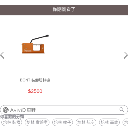
你剛剛看了
BONT 裝卸培林機
$2500
車鞋
你喜歡的分類
培林 裝備
培林 實驗室
培林 輪子
培林 航空
培林 高效
培