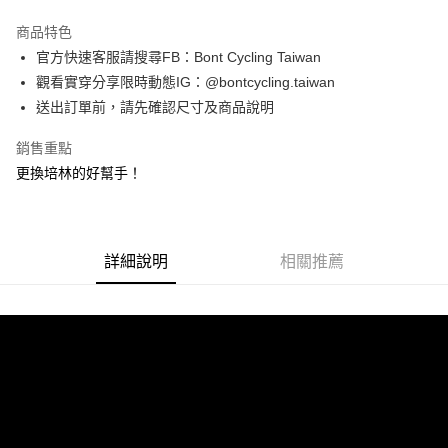
3 期 0 利率 每期
NT$833
21家銀行
商品特色
6 期 0 利率 每期
NT$416
21家銀行
合作金庫商業銀行
第一商業銀行
官方快速客服請搜尋FB：Bont Cycling Taiwan
華南商業銀行
彰化商業銀行
12 期 0 利率 每期
NT$208
21家銀行
合作金庫商業銀行
第一商業銀行
觀看實穿分享限時動態IG：@bontcycling.taiwan
上海商業儲蓄銀行
台北富邦商業銀行
華南商業銀行
彰化商業銀行
合作金庫商業銀行
第一商業銀行
LINE Pay
國泰世華商業銀行
兆豐國際商業銀行
送出訂單前，請先確認尺寸及商品說明
上海商業儲蓄銀行
台北富邦商業銀行
華南商業銀行
彰化商業銀行
臺灣中小企業銀行
台中商業銀行
國泰世華商業銀行
兆豐國際商業銀行
Apple Pay
上海商業儲蓄銀行
台北富邦商業銀行
銷售重點
匯豐（台灣）商業銀行
華泰商業銀行
臺灣中小企業銀行
台中商業銀行
國泰世華商業銀行
兆豐國際商業銀行
聯邦商業銀行
遠東國際商業銀行
更換培林的好幫手！
匯豐（台灣）商業銀行
華泰商業銀行
街口支付
臺灣中小企業銀行
台中商業銀行
元大商業銀行
永豐商業銀行
聯邦商業銀行
遠東國際商業銀行
匯豐（台灣）商業銀行
華泰商業銀行
玉山商業銀行
星展（台灣）商業銀行
悠遊付
元大商業銀行
永豐商業銀行
聯邦商業銀行
遠東國際商業銀行
台新國際商業銀行
中國信託商業銀行
玉山商業銀行
星展（台灣）商業銀行
元大商業銀行
永豐商業銀行
台灣樂天信用卡公司
Google Pay
台新國際商業銀行
詳細說明
中國信託商業銀行
相關推薦
玉山商業銀行
星展（台灣）商業銀行
台灣樂天信用卡公司
台新國際商業銀行
中國信託商業銀行
AFTEE先享後付
台灣樂天信用卡公司
相關說明
【關於「AFTEE先享後付」】
ATM付款
AFTEE先享後付是「在收到商品之後才付款」的支付方式。 讓您購物簡單
便利好安心！
１．簡單：不需註冊會員、不需綁卡、不需儲值。
運送方式
２．便利：只要手機號碼，簡訊認證，即可結帳。
３．安心：先確認商品／服務後，再付款。
付款後全家取貨