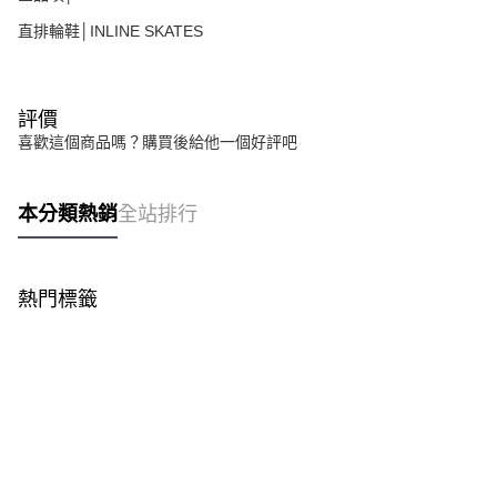
請求用戶進行身份認證。
５．嚴禁一人註冊多個帳號或使用他人資訊註冊。若發現惡意使用之情形，
直排輪鞋│INLINE SKATES
恩沛科技股份有限公司將有權停止該用戶之使用額度並採取法律行動。
評價
喜歡這個商品嗎？購買後給他一個好評吧
本分類熱銷
全站排行
熱門標籤