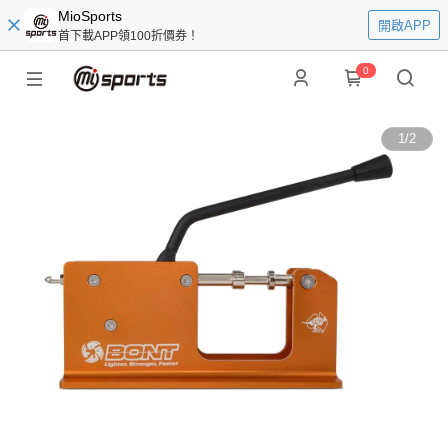
MioSports
開啟APP
首下載APP領100折價券！
0
1
/
2