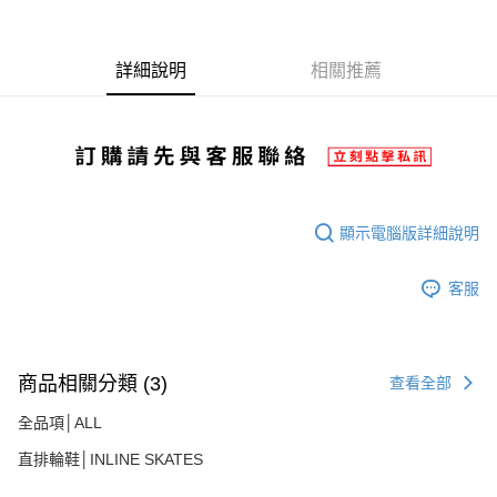
每筆NT$80，滿NT$2,000(含以上)免運費
購買商品的店家。未經商家同意取消之訂單仍視為有效，需透過AFTEE先享
後付繳納相關費用。
宅配
※ 交易是否成功請以「AFTEE先享後付 」之結帳頁面顯示為準，若有關於
詳細說明
相關推薦
是否繳費成功／繳費後需取消欲退款等相關疑問，請聯繫「AFTEE先享後付
每筆NT$100，滿NT$2,000(含以上)免運費
客戶支援中心」
https://netprotections.freshdesk.com/support/home
【注意事項】
１．透過由恩沛科技股份有限公司提供之「AFTEE先享後付」服務完成之交
易，需依本服務之必要範圍內提供個人資料，並將交易相關給付款項請求債
權轉讓予恩沛科技股份有限公司。
２．關於個人資料處理事宜，請瀏覽以下網址：
顯示電腦版詳細說明
https://aftee.tw/terms/#terms3
３．未成年的使用者請事先徵得法定代理人或監護人之同意方可使用
「AFTEE先享後付」，若未經同意申辦者引起之損失，本公司不負相關責
客服
任。
４．使用「AFTEE先享後付」時，將依據個別帳號之用戶狀況，依本公司即
時審查核予不同之上限額度；若仍有額度不足之情形，本公司將視審查結果
請求用戶進行身份認證。
５．嚴禁一人註冊多個帳號或使用他人資訊註冊。若發現惡意使用之情形，
商品相關分類 (3)
查看全部
恩沛科技股份有限公司將有權停止該用戶之使用額度並採取法律行動。
全品項│ALL
直排輪鞋│INLINE SKATES