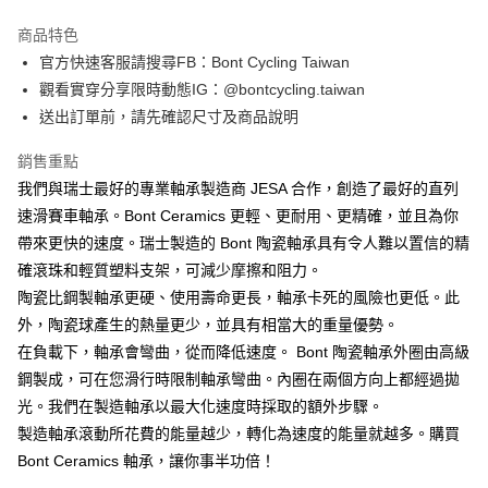
Apple Pay
商品特色
街口支付
官方快速客服請搜尋FB：Bont Cycling Taiwan
觀看實穿分享限時動態IG：@bontcycling.taiwan
悠遊付
送出訂單前，請先確認尺寸及商品說明
Google Pay
銷售重點
AFTEE先享後付
我們與瑞士最好的專業軸承製造商 JESA 合作，創造了最好的直列
相關說明
速滑賽車軸承。Bont Ceramics 更輕、更耐用、更精確，並且為你
【關於「AFTEE先享後付」】
帶來更快的速度。瑞士製造的 Bont 陶瓷軸承具有令人難以置信的精
ATM付款
AFTEE先享後付是「在收到商品之後才付款」的支付方式。 讓您購物簡單
便利好安心！
確滾珠和輕質塑料支架，可減少摩擦和阻力。
１．簡單：不需註冊會員、不需綁卡、不需儲值。
陶瓷比鋼製軸承更硬、使用壽命更長，軸承卡死的風險也更低。此
運送方式
２．便利：只要手機號碼，簡訊認證，即可結帳。
外，陶瓷球產生的熱量更少，並具有相當大的重量優勢。
３．安心：先確認商品／服務後，再付款。
付款後全家取貨
在負載下，軸承會彎曲，從而降低速度。 Bont 陶瓷軸承外圈由高級
每筆NT$80，滿NT$1,998(含以上)免運費
【「AFTEE先享後付」結帳流程】
鋼製成，可在您滑行時限制軸承彎曲。內圈在兩個方向上都經過拋
１．於結帳方式選擇「AFTEE先享後付」後，將跳轉至「AFTEE先享後付」
付款後萊爾富取貨
光。我們在製造軸承以最大化速度時採取的額外步驟。
結帳頁面，進行簡訊認證並確認金額後，即可完成結帳。
２．訂單成立數日內，您將收到繳費通知簡訊。
每筆NT$80，滿NT$2,000(含以上)免運費
製造軸承滾動所花費的能量越少，轉化為速度的能量就越多。購買
３．收到繳費通知簡訊後14天內，點擊此簡訊中的連結，可透過四大超商／
Bont Ceramics 軸承，讓你事半功倍！
ATM／網路銀行／等多元方式進行付款，方視為交易完成。
付款後7-11取貨
※ 請注意：結帳手續完成當下不需立刻繳費，但若您需要取消訂單，請聯絡