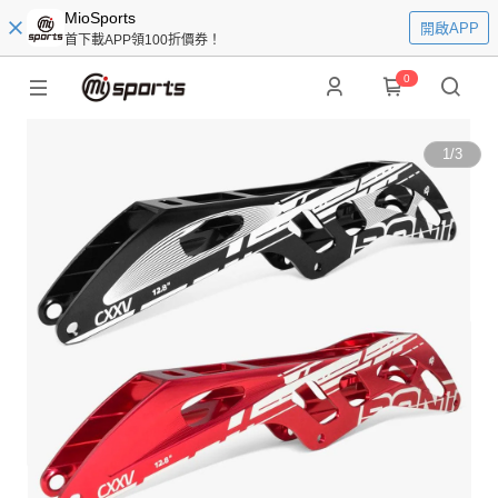
MioSports
開啟APP
首下載APP領100折價券！
0
1
/
3