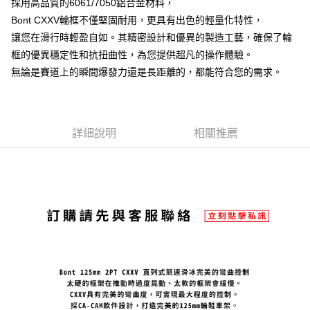
採用高品質的6061/7050鋁合金材料，
３．安心：先確認商品／服務後，再付款。
付款後全家取貨
Bont CXXV輪框不僅堅固耐用，更具有出色的輕量化特性，
每筆NT$80，滿NT$1,998(含以上)免運費
【「AFTEE先享後付」結帳流程】
讓您在滑行時輕盈自如。其精密設計和優異的製造工藝，確保了輪
１．於結帳方式選擇「AFTEE先享後付」後，將跳轉至「AFTEE先享後付」
框的優異穩定性和抗扭曲性，為您提供超凡的操作體驗。
付款後萊爾富取貨
結帳頁面，進行簡訊認證並確認金額後，即可完成結帳。
２．訂單成立數日內，您將收到繳費通知簡訊。
無論是賽道上的瞬間爆發力還是長距離的，都能符合您的需求。
每筆NT$80，滿NT$2,000(含以上)免運費
３．收到繳費通知簡訊後14天內，點擊此簡訊中的連結，可透過四大超商／
ATM／網路銀行／等多元方式進行付款，方視為交易完成。
付款後7-11取貨
※ 請注意：結帳手續完成當下不需立刻繳費，但若您需要取消訂單，請聯絡
每筆NT$80，滿NT$2,000(含以上)免運費
購買商品的店家。未經商家同意取消之訂單仍視為有效，需透過AFTEE先享
後付繳納相關費用。
詳細說明
相關推薦
宅配
※ 交易是否成功請以「AFTEE先享後付 」之結帳頁面顯示為準，若有關於
是否繳費成功／繳費後需取消欲退款等相關疑問，請聯繫「AFTEE先享後付
每筆NT$100，滿NT$2,000(含以上)免運費
客戶支援中心」
https://netprotections.freshdesk.com/support/home
【注意事項】
１．透過由恩沛科技股份有限公司提供之「AFTEE先享後付」服務完成之交
易，需依本服務之必要範圍內提供個人資料，並將交易相關給付款項請求債
權轉讓予恩沛科技股份有限公司。
２．關於個人資料處理事宜，請瀏覽以下網址：
https://aftee.tw/terms/#terms3
３．未成年的使用者請事先徵得法定代理人或監護人之同意方可使用
「AFTEE先享後付」，若未經同意申辦者引起之損失，本公司不負相關責
任。
４．使用「AFTEE先享後付」時，將依據個別帳號之用戶狀況，依本公司即