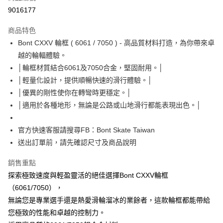
信用卡分期付款
9016177
3 期 0 利率 每期
NT$3,333
21家銀行
商品特色
6 期 0 利率 每期
NT$1,666
21家銀行
合作金庫商業銀行
第一商業銀行
Bont CXXV 輪框 ( 6061 / 7050 ) - 高品質材料打造，為你帶來卓
華南商業銀行
彰化商業銀行
12 期 0 利率 每期
NT$833
21家銀行
合作金庫商業銀行
第一商業銀行
越的輪輻體驗。
上海商業儲蓄銀行
台北富邦商業銀行
華南商業銀行
彰化商業銀行
合作金庫商業銀行
第一商業銀行
LINE Pay
國泰世華商業銀行
兆豐國際商業銀行
│輪框材質結合6061及7050合金，堅固耐用。│
上海商業儲蓄銀行
台北富邦商業銀行
華南商業銀行
彰化商業銀行
臺灣中小企業銀行
台中商業銀行
│輕量化設計，提供順暢快速的滑行體驗。│
國泰世華商業銀行
兆豐國際商業銀行
Apple Pay
上海商業儲蓄銀行
台北富邦商業銀行
匯豐（台灣）商業銀行
華泰商業銀行
臺灣中小企業銀行
台中商業銀行
│優異的剛性使你在轉彎時更穩定。│
國泰世華商業銀行
兆豐國際商業銀行
聯邦商業銀行
遠東國際商業銀行
匯豐（台灣）商業銀行
華泰商業銀行
街口支付
│適用於各種地形，無論是公路或山地滑行都能表現出色。│
臺灣中小企業銀行
台中商業銀行
元大商業銀行
永豐商業銀行
聯邦商業銀行
遠東國際商業銀行
匯豐（台灣）商業銀行
華泰商業銀行
玉山商業銀行
星展（台灣）商業銀行
悠遊付
元大商業銀行
永豐商業銀行
聯邦商業銀行
遠東國際商業銀行
官方快速客服請搜尋FB：Bont Skate Taiwan
台新國際商業銀行
中國信託商業銀行
玉山商業銀行
星展（台灣）商業銀行
元大商業銀行
永豐商業銀行
台灣樂天信用卡公司
Google Pay
送出訂單前，請先確認尺寸及商品說明
台新國際商業銀行
中國信託商業銀行
玉山商業銀行
星展（台灣）商業銀行
台灣樂天信用卡公司
台新國際商業銀行
中國信託商業銀行
AFTEE先享後付
銷售重點
台灣樂天信用卡公司
相關說明
探索極致速度與輕盈靈活的絕佳選擇Bont CXXV輪框
【關於「AFTEE先享後付」】
（6061/7050），
ATM付款
AFTEE先享後付是「在收到商品之後才付款」的支付方式。 讓您購物簡單
無論您是專業選手還是熱愛滑輪溜冰的業餘者，這款輪框都能帶給
便利好安心！
１．簡單：不需註冊會員、不需綁卡、不需儲值。
您極致的性能和卓越的控制力。
運送方式
２．便利：只要手機號碼，簡訊認證，即可結帳。