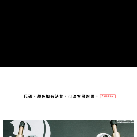
每筆NT$80，滿NT$1,998(含以上)免運費
【「AFTEE先享後付」結帳流程】
１．於結帳方式選擇「AFTEE先享後付」後，將跳轉至「AFTEE先享後付」
付款後萊爾富取貨
結帳頁面，進行簡訊認證並確認金額後，即可完成結帳。
２．訂單成立數日內，您將收到繳費通知簡訊。
每筆NT$80，滿NT$2,000(含以上)免運費
３．收到繳費通知簡訊後14天內，點擊此簡訊中的連結，可透過四大超商／
ATM／網路銀行／等多元方式進行付款，方視為交易完成。
付款後7-11取貨
※ 請注意：結帳手續完成當下不需立刻繳費，但若您需要取消訂單，請聯絡
每筆NT$80，滿NT$2,000(含以上)免運費
購買商品的店家。未經商家同意取消之訂單仍視為有效，需透過AFTEE先享
後付繳納相關費用。
宅配
※ 交易是否成功請以「AFTEE先享後付 」之結帳頁面顯示為準，若有關於
是否繳費成功／繳費後需取消欲退款等相關疑問，請聯繫「AFTEE先享後付
每筆NT$100，滿NT$2,000(含以上)免運費
客戶支援中心」
https://netprotections.freshdesk.com/support/home
【注意事項】
１．透過由恩沛科技股份有限公司提供之「AFTEE先享後付」服務完成之交
易，需依本服務之必要範圍內提供個人資料，並將交易相關給付款項請求債
權轉讓予恩沛科技股份有限公司。
２．關於個人資料處理事宜，請瀏覽以下網址：
https://aftee.tw/terms/#terms3
３．未成年的使用者請事先徵得法定代理人或監護人之同意方可使用
「AFTEE先享後付」，若未經同意申辦者引起之損失，本公司不負相關責
任。
４．使用「AFTEE先享後付」時，將依據個別帳號之用戶狀況，依本公司即
時審查核予不同之上限額度；若仍有額度不足之情形，本公司將視審查結果
請求用戶進行身份認證。