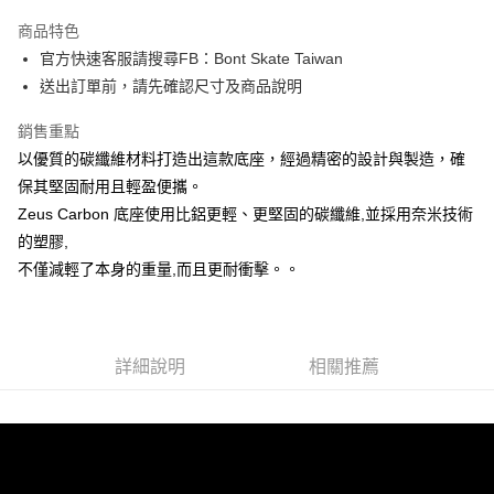
3 期 0 利率 每期
NT$6,000
21家銀行
商品特色
6 期 0 利率 每期
NT$3,000
21家銀行
合作金庫商業銀行
第一商業銀行
官方快速客服請搜尋FB：Bont Skate Taiwan
華南商業銀行
彰化商業銀行
12 期 0 利率 每期
NT$1,500
21家銀行
合作金庫商業銀行
第一商業銀行
送出訂單前，請先確認尺寸及商品說明
上海商業儲蓄銀行
台北富邦商業銀行
華南商業銀行
彰化商業銀行
合作金庫商業銀行
第一商業銀行
LINE Pay
國泰世華商業銀行
兆豐國際商業銀行
上海商業儲蓄銀行
台北富邦商業銀行
華南商業銀行
彰化商業銀行
銷售重點
臺灣中小企業銀行
台中商業銀行
國泰世華商業銀行
兆豐國際商業銀行
Apple Pay
上海商業儲蓄銀行
台北富邦商業銀行
以優質的碳纖維材料打造出這款底座，經過精密的設計與製造，確
匯豐（台灣）商業銀行
華泰商業銀行
臺灣中小企業銀行
台中商業銀行
國泰世華商業銀行
兆豐國際商業銀行
聯邦商業銀行
遠東國際商業銀行
保其堅固耐用且輕盈便攜。
匯豐（台灣）商業銀行
華泰商業銀行
街口支付
臺灣中小企業銀行
台中商業銀行
元大商業銀行
永豐商業銀行
Zeus Carbon 底座使用比鋁更輕、更堅固的碳纖維,並採用奈米技術
聯邦商業銀行
遠東國際商業銀行
匯豐（台灣）商業銀行
華泰商業銀行
玉山商業銀行
星展（台灣）商業銀行
悠遊付
元大商業銀行
永豐商業銀行
的塑膠,
聯邦商業銀行
遠東國際商業銀行
台新國際商業銀行
中國信託商業銀行
玉山商業銀行
星展（台灣）商業銀行
不僅減輕了本身的重量,而且更耐衝擊。。
元大商業銀行
永豐商業銀行
台灣樂天信用卡公司
Google Pay
台新國際商業銀行
中國信託商業銀行
玉山商業銀行
星展（台灣）商業銀行
台灣樂天信用卡公司
台新國際商業銀行
中國信託商業銀行
AFTEE先享後付
台灣樂天信用卡公司
相關說明
詳細說明
相關推薦
【關於「AFTEE先享後付」】
ATM付款
AFTEE先享後付是「在收到商品之後才付款」的支付方式。 讓您購物簡單
便利好安心！
１．簡單：不需註冊會員、不需綁卡、不需儲值。
運送方式
２．便利：只要手機號碼，簡訊認證，即可結帳。
３．安心：先確認商品／服務後，再付款。
付款後全家取貨