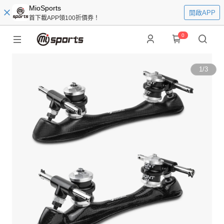
MioSports
開啟APP
首下載APP領100折價券！
0
1
/
3