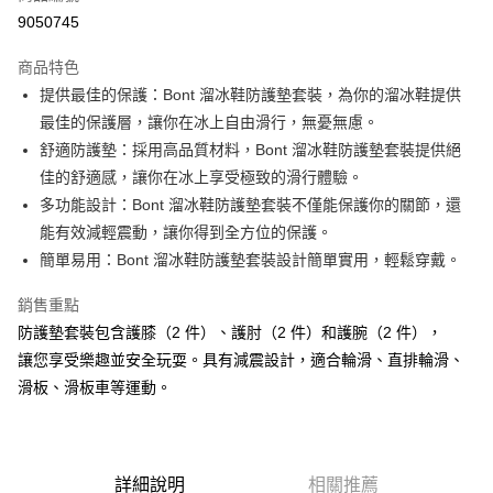
信用卡分期付款
9050745
3 期 0 利率 每期
NT$366
21家銀行
商品特色
6 期 0 利率 每期
NT$183
21家銀行
合作金庫商業銀行
第一商業銀行
提供最佳的保護：Bont 溜冰鞋防護墊套裝，為你的溜冰鞋提供
華南商業銀行
彰化商業銀行
12 期 0 利率 每期
NT$91
21家銀行
合作金庫商業銀行
第一商業銀行
最佳的保護層，讓你在冰上自由滑行，無憂無慮。
上海商業儲蓄銀行
台北富邦商業銀行
華南商業銀行
彰化商業銀行
合作金庫商業銀行
第一商業銀行
LINE Pay
國泰世華商業銀行
兆豐國際商業銀行
舒適防護墊：採用高品質材料，Bont 溜冰鞋防護墊套裝提供絕
上海商業儲蓄銀行
台北富邦商業銀行
華南商業銀行
彰化商業銀行
臺灣中小企業銀行
台中商業銀行
佳的舒適感，讓你在冰上享受極致的滑行體驗。
國泰世華商業銀行
兆豐國際商業銀行
Apple Pay
上海商業儲蓄銀行
台北富邦商業銀行
匯豐（台灣）商業銀行
華泰商業銀行
臺灣中小企業銀行
台中商業銀行
多功能設計：Bont 溜冰鞋防護墊套裝不僅能保護你的關節，還
國泰世華商業銀行
兆豐國際商業銀行
聯邦商業銀行
遠東國際商業銀行
匯豐（台灣）商業銀行
華泰商業銀行
街口支付
能有效減輕震動，讓你得到全方位的保護。
臺灣中小企業銀行
台中商業銀行
元大商業銀行
永豐商業銀行
聯邦商業銀行
遠東國際商業銀行
匯豐（台灣）商業銀行
華泰商業銀行
簡單易用：Bont 溜冰鞋防護墊套裝設計簡單實用，輕鬆穿戴。
玉山商業銀行
星展（台灣）商業銀行
悠遊付
元大商業銀行
永豐商業銀行
聯邦商業銀行
遠東國際商業銀行
台新國際商業銀行
中國信託商業銀行
玉山商業銀行
星展（台灣）商業銀行
銷售重點
元大商業銀行
永豐商業銀行
台灣樂天信用卡公司
Google Pay
台新國際商業銀行
中國信託商業銀行
玉山商業銀行
星展（台灣）商業銀行
防護墊套裝包含護膝（2 件）、護肘（2 件）和護腕（2 件），
台灣樂天信用卡公司
台新國際商業銀行
中國信託商業銀行
AFTEE先享後付
讓您享受樂趣並安全玩耍。具有減震設計，適合輪滑、直排輪滑、
台灣樂天信用卡公司
相關說明
滑板、滑板車等運動。
【關於「AFTEE先享後付」】
ATM付款
AFTEE先享後付是「在收到商品之後才付款」的支付方式。 讓您購物簡單
便利好安心！
１．簡單：不需註冊會員、不需綁卡、不需儲值。
運送方式
２．便利：只要手機號碼，簡訊認證，即可結帳。
詳細說明
相關推薦