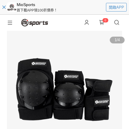
MioSports
開啟APP
首下載APP領100折價券！
0
1
/
4