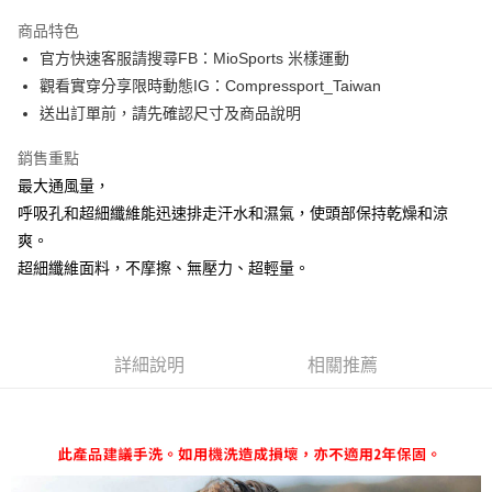
3 期 0 利率 每期
NT$216
21家銀行
商品特色
6 期 0 利率 每期
NT$108
21家銀行
合作金庫商業銀行
第一商業銀行
官方快速客服請搜尋FB：MioSports 米樣運動
華南商業銀行
彰化商業銀行
12 期 0 利率 每期
NT$54
21家銀行
合作金庫商業銀行
第一商業銀行
觀看實穿分享限時動態IG：Compressport_Taiwan
上海商業儲蓄銀行
台北富邦商業銀行
華南商業銀行
彰化商業銀行
合作金庫商業銀行
第一商業銀行
LINE Pay
國泰世華商業銀行
兆豐國際商業銀行
送出訂單前，請先確認尺寸及商品說明
上海商業儲蓄銀行
台北富邦商業銀行
華南商業銀行
彰化商業銀行
臺灣中小企業銀行
台中商業銀行
國泰世華商業銀行
兆豐國際商業銀行
Apple Pay
上海商業儲蓄銀行
台北富邦商業銀行
銷售重點
匯豐（台灣）商業銀行
華泰商業銀行
臺灣中小企業銀行
台中商業銀行
國泰世華商業銀行
兆豐國際商業銀行
聯邦商業銀行
遠東國際商業銀行
最大通風量，
匯豐（台灣）商業銀行
華泰商業銀行
街口支付
臺灣中小企業銀行
台中商業銀行
元大商業銀行
永豐商業銀行
呼吸孔和超細纖維能迅速排走汗水和濕氣，使頭部保持乾燥和涼
聯邦商業銀行
遠東國際商業銀行
匯豐（台灣）商業銀行
華泰商業銀行
玉山商業銀行
星展（台灣）商業銀行
悠遊付
元大商業銀行
永豐商業銀行
爽。
聯邦商業銀行
遠東國際商業銀行
台新國際商業銀行
中國信託商業銀行
玉山商業銀行
星展（台灣）商業銀行
超細纖維面料，不摩擦、無壓力、超輕量。
元大商業銀行
永豐商業銀行
台灣樂天信用卡公司
Google Pay
台新國際商業銀行
中國信託商業銀行
玉山商業銀行
星展（台灣）商業銀行
台灣樂天信用卡公司
台新國際商業銀行
中國信託商業銀行
AFTEE先享後付
台灣樂天信用卡公司
相關說明
詳細說明
相關推薦
【關於「AFTEE先享後付」】
ATM付款
AFTEE先享後付是「在收到商品之後才付款」的支付方式。 讓您購物簡單
便利好安心！
１．簡單：不需註冊會員、不需綁卡、不需儲值。
運送方式
２．便利：只要手機號碼，簡訊認證，即可結帳。
３．安心：先確認商品／服務後，再付款。
付款後全家取貨