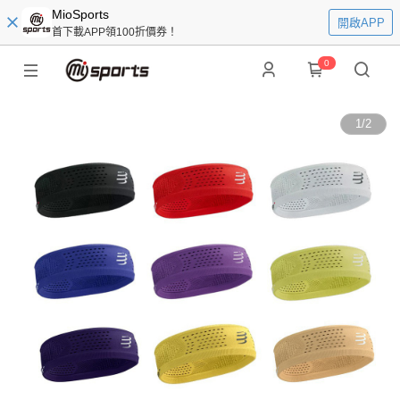
MioSports
開啟APP
首下載APP領100折價券！
0
1
/
2