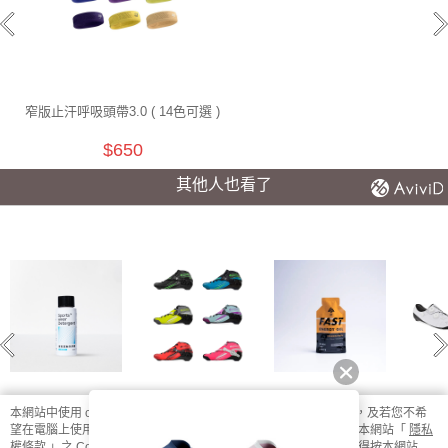
窄版止汗呼吸頭帶3.0 ( 14色可選 )
$650
其他人也看了
本網站中使用 cookie，欲查詢有關本網站使用 cookie 方式之詳情，及若您不希
望在電腦上使用 cookie 時應如何變更電腦的 cookie 設定，請參閱本網站「
隱私
專業運動洗衣精(日
Jet 195mm 競速直
UP FAST 能量果
VAYP
曬清新) |
排輪鞋 Inline Skate
膠-百香蜜桃風味 1
自
權條款
」之 Cookie 聲明。您繼續使用本網站即表示您同意本公司得按本網站使