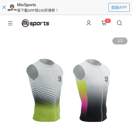
MioSports
開啟APP
首下載APP領100折價券！
0
1
/
3