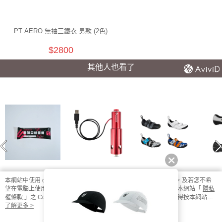
PT AERO 無袖三鐵衣 男款 (2色)
$2800
其他人也看了
本網站中使用 cookie，欲查詢有關本網站使用 cookie 方式之詳情，及若您不希
望在電腦上使用 cookie 時應如何變更電腦的 cookie 設定，請參閱本網站「
隱私
UP咖啡因能量棒-
BONT 洗培林機
RIOT TR+ 魔鬼氈
ZER
香蕉可可
三鐵鞋
自
權條款
」之 Cookie 聲明。您繼續使用本網站即表示您同意本公司得按本網站使
用條款之 Cookie 聲明使用 cookie。
了解更多 >
$75
$2500
$4060
$