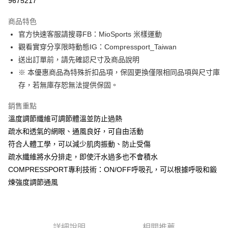
9675217
3 期 0 利率 每期
NT$933
21家銀行
商品特色
6 期 0 利率 每期
NT$466
21家銀行
合作金庫商業銀行
第一商業銀行
官方快速客服請搜尋FB：MioSports 米樣運動
華南商業銀行
彰化商業銀行
12 期 0 利率 每期
NT$233
21家銀行
合作金庫商業銀行
第一商業銀行
觀看實穿分享限時動態IG：Compressport_Taiwan
上海商業儲蓄銀行
台北富邦商業銀行
華南商業銀行
彰化商業銀行
合作金庫商業銀行
第一商業銀行
LINE Pay
國泰世華商業銀行
兆豐國際商業銀行
送出訂單前，請先確認尺寸及商品說明
上海商業儲蓄銀行
台北富邦商業銀行
華南商業銀行
彰化商業銀行
臺灣中小企業銀行
台中商業銀行
※ 本優惠商品為特殊折扣品項，保固更換僅限相同品項與尺寸庫
國泰世華商業銀行
兆豐國際商業銀行
Apple Pay
上海商業儲蓄銀行
台北富邦商業銀行
匯豐（台灣）商業銀行
華泰商業銀行
臺灣中小企業銀行
台中商業銀行
存，若無庫存恕無法提供保固。
國泰世華商業銀行
兆豐國際商業銀行
聯邦商業銀行
遠東國際商業銀行
匯豐（台灣）商業銀行
華泰商業銀行
街口支付
臺灣中小企業銀行
台中商業銀行
元大商業銀行
永豐商業銀行
銷售重點
聯邦商業銀行
遠東國際商業銀行
匯豐（台灣）商業銀行
華泰商業銀行
玉山商業銀行
星展（台灣）商業銀行
悠遊付
元大商業銀行
永豐商業銀行
溫度調節纖維可調節體溫並防止過熱
聯邦商業銀行
遠東國際商業銀行
台新國際商業銀行
中國信託商業銀行
玉山商業銀行
星展（台灣）商業銀行
疏水和透氣的網眼、通風良好，可自由活動
元大商業銀行
永豐商業銀行
台灣樂天信用卡公司
Google Pay
台新國際商業銀行
中國信託商業銀行
玉山商業銀行
星展（台灣）商業銀行
符合人體工學，可以減少肌肉振動、防止受傷
台灣樂天信用卡公司
台新國際商業銀行
中國信託商業銀行
AFTEE先享後付
疏水纖維將水分排走，即使汗水過多也不會積水
台灣樂天信用卡公司
相關說明
COMPRESSPORT專利技術：ON/OFF呼吸孔，可以根據呼吸和鍛
【關於「AFTEE先享後付」】
煉強度調節通風
ATM付款
AFTEE先享後付是「在收到商品之後才付款」的支付方式。 讓您購物簡單
便利好安心！
１．簡單：不需註冊會員、不需綁卡、不需儲值。
運送方式
２．便利：只要手機號碼，簡訊認證，即可結帳。
３．安心：先確認商品／服務後，再付款。
付款後全家取貨
詳細說明
相關推薦