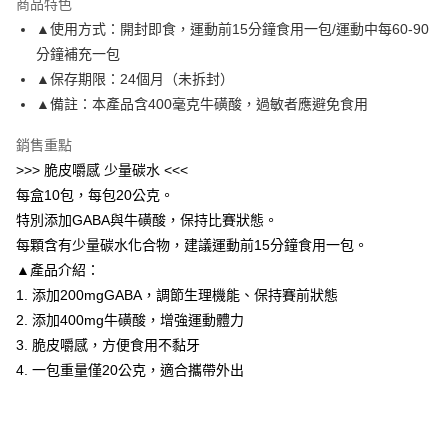
商品特色
6 期 0 利率 每期
NT$81
21家銀行
合作金庫商業銀行
第一商業銀行
▲使用方式：開封即食，運動前15分鐘食用一包/運動中每60-90
華南商業銀行
彰化商業銀行
12 期 0 利率 每期
NT$40
21家銀行
合作金庫商業銀行
第一商業銀行
分鐘補充一包
上海商業儲蓄銀行
台北富邦商業銀行
華南商業銀行
彰化商業銀行
合作金庫商業銀行
第一商業銀行
LINE Pay
國泰世華商業銀行
兆豐國際商業銀行
▲保存期限：24個月（未拆封）
上海商業儲蓄銀行
台北富邦商業銀行
華南商業銀行
彰化商業銀行
臺灣中小企業銀行
台中商業銀行
▲備註：本產品含400毫克牛磺酸，過敏者應避免食用
國泰世華商業銀行
兆豐國際商業銀行
Apple Pay
上海商業儲蓄銀行
台北富邦商業銀行
匯豐（台灣）商業銀行
華泰商業銀行
臺灣中小企業銀行
台中商業銀行
國泰世華商業銀行
兆豐國際商業銀行
聯邦商業銀行
遠東國際商業銀行
銷售重點
匯豐（台灣）商業銀行
華泰商業銀行
街口支付
臺灣中小企業銀行
台中商業銀行
元大商業銀行
永豐商業銀行
>>> 脆皮嚼感 少量碳水 <<<
聯邦商業銀行
遠東國際商業銀行
匯豐（台灣）商業銀行
華泰商業銀行
玉山商業銀行
星展（台灣）商業銀行
悠遊付
元大商業銀行
永豐商業銀行
每盒10包，每包20公克。
聯邦商業銀行
遠東國際商業銀行
台新國際商業銀行
中國信託商業銀行
玉山商業銀行
星展（台灣）商業銀行
特別添加GABA與牛磺酸，保持比賽狀態。
元大商業銀行
永豐商業銀行
台灣樂天信用卡公司
Google Pay
台新國際商業銀行
中國信託商業銀行
玉山商業銀行
星展（台灣）商業銀行
每顆含有少量碳水化合物，建議運動前15分鐘食用一包。
台灣樂天信用卡公司
台新國際商業銀行
中國信託商業銀行
AFTEE先享後付
▲產品介紹：
台灣樂天信用卡公司
相關說明
1. 添加200mgGABA，調節生理機能、保持賽前狀態
【關於「AFTEE先享後付」】
2. 添加400mg牛磺酸，增強運動體力
ATM付款
AFTEE先享後付是「在收到商品之後才付款」的支付方式。 讓您購物簡單
3. 脆皮嚼感，方便食用不黏牙
便利好安心！
１．簡單：不需註冊會員、不需綁卡、不需儲值。
4. 一包重量僅20公克，適合攜帶外出
運送方式
２．便利：只要手機號碼，簡訊認證，即可結帳。
３．安心：先確認商品／服務後，再付款。
付款後全家取貨
每筆NT$80，滿NT$1,998(含以上)免運費
【「AFTEE先享後付」結帳流程】