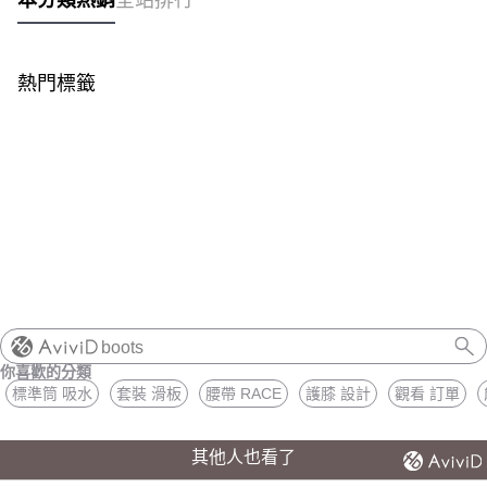
熱門標籤
boots
你喜歡的分類
標準筒 吸水
套裝 滑板
腰帶 RACE
護膝 設計
觀看 訂單
其他人也看了