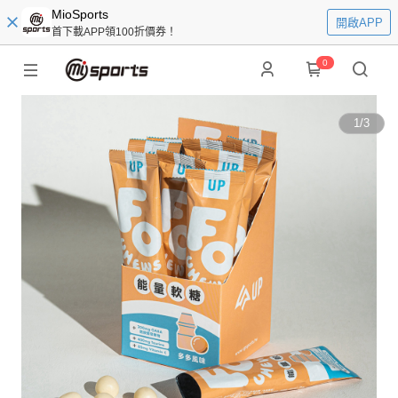
MioSports
開啟APP
首下載APP領100折價券！
0
1
/
3