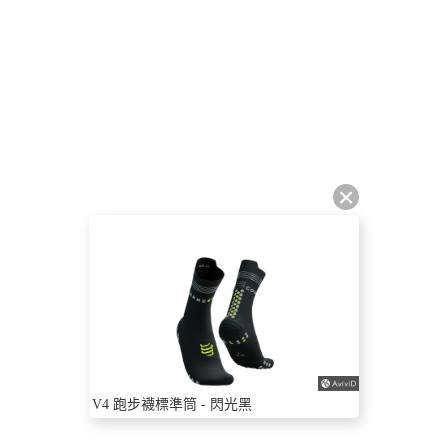
V4 跑步襪標準筒 - 閃光黑