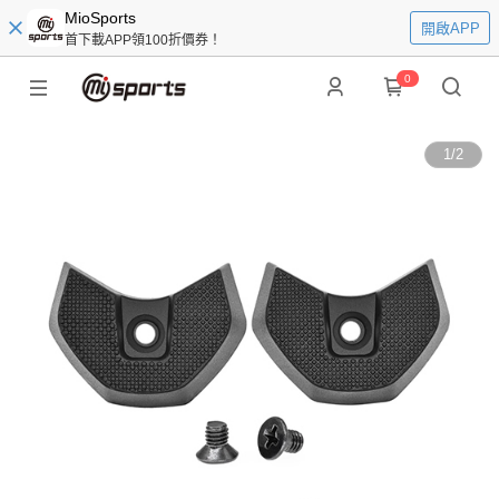
MioSports
開啟APP
首下載APP領100折價券！
0
1
/
2