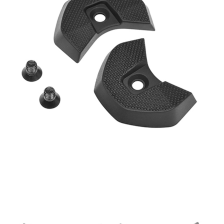
每筆NT$80，滿NT$1,998(含以上)免運費
【「AFTEE先享後付」結帳流程】
１．於結帳方式選擇「AFTEE先享後付」後，將跳轉至「AFTEE先享後付」
付款後萊爾富取貨
結帳頁面，進行簡訊認證並確認金額後，即可完成結帳。
２．訂單成立數日內，您將收到繳費通知簡訊。
每筆NT$80，滿NT$2,000(含以上)免運費
３．收到繳費通知簡訊後14天內，點擊此簡訊中的連結，可透過四大超商／
ATM／網路銀行／等多元方式進行付款，方視為交易完成。
付款後7-11取貨
※ 請注意：結帳手續完成當下不需立刻繳費，但若您需要取消訂單，請聯絡
每筆NT$80，滿NT$2,000(含以上)免運費
購買商品的店家。未經商家同意取消之訂單仍視為有效，需透過AFTEE先享
後付繳納相關費用。
宅配
※ 交易是否成功請以「AFTEE先享後付 」之結帳頁面顯示為準，若有關於
是否繳費成功／繳費後需取消欲退款等相關疑問，請聯繫「AFTEE先享後付
每筆NT$100，滿NT$2,000(含以上)免運費
客戶支援中心」
https://netprotections.freshdesk.com/support/home
付款後門市自取
【注意事項】
１．透過由恩沛科技股份有限公司提供之「AFTEE先享後付」服務完成之交
免運費
易，需依本服務之必要範圍內提供個人資料，並將交易相關給付款項請求債
權轉讓予恩沛科技股份有限公司。
海外專區
查看運費
２．關於個人資料處理事宜，請瀏覽以下網址：
https://aftee.tw/terms/#terms3
３．未成年的使用者請事先徵得法定代理人或監護人之同意方可使用
「AFTEE先享後付」，若未經同意申辦者引起之損失，本公司不負相關責
任。
４．使用「AFTEE先享後付」時，將依據個別帳號之用戶狀況，依本公司即
時審查核予不同之上限額度；若仍有額度不足之情形，本公司將視審查結果
請求用戶進行身份認證。