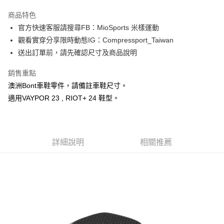
3 期 0 利率 每期
NT$216
21家銀行
商品特色
6 期 0 利率 每期
NT$108
21家銀行
合作金庫商業銀行
第一商業銀行
官方快速客服請搜尋FB：MioSports 米樣運動
華南商業銀行
彰化商業銀行
12 期 0 利率 每期
NT$54
21家銀行
合作金庫商業銀行
第一商業銀行
觀看實穿分享限時動態IG：Compressport_Taiwan
上海商業儲蓄銀行
台北富邦商業銀行
華南商業銀行
彰化商業銀行
合作金庫商業銀行
第一商業銀行
LINE Pay
國泰世華商業銀行
兆豐國際商業銀行
送出訂單前，請先確認尺寸及商品說明
上海商業儲蓄銀行
台北富邦商業銀行
華南商業銀行
彰化商業銀行
臺灣中小企業銀行
台中商業銀行
國泰世華商業銀行
兆豐國際商業銀行
Apple Pay
上海商業儲蓄銀行
台北富邦商業銀行
銷售重點
匯豐（台灣）商業銀行
華泰商業銀行
臺灣中小企業銀行
台中商業銀行
國泰世華商業銀行
兆豐國際商業銀行
聯邦商業銀行
遠東國際商業銀行
澳洲Bont車鞋零件，請備註車鞋尺寸。
匯豐（台灣）商業銀行
華泰商業銀行
街口支付
臺灣中小企業銀行
台中商業銀行
元大商業銀行
永豐商業銀行
適用VAYPOR 23 , RIOT+ 24 鞋型。
聯邦商業銀行
遠東國際商業銀行
匯豐（台灣）商業銀行
華泰商業銀行
玉山商業銀行
星展（台灣）商業銀行
悠遊付
元大商業銀行
永豐商業銀行
聯邦商業銀行
遠東國際商業銀行
台新國際商業銀行
中國信託商業銀行
玉山商業銀行
星展（台灣）商業銀行
元大商業銀行
永豐商業銀行
台灣樂天信用卡公司
Google Pay
台新國際商業銀行
中國信託商業銀行
玉山商業銀行
星展（台灣）商業銀行
台灣樂天信用卡公司
詳細說明
相關推薦
台新國際商業銀行
中國信託商業銀行
AFTEE先享後付
台灣樂天信用卡公司
相關說明
【關於「AFTEE先享後付」】
ATM付款
AFTEE先享後付是「在收到商品之後才付款」的支付方式。 讓您購物簡單
便利好安心！
１．簡單：不需註冊會員、不需綁卡、不需儲值。
運送方式
２．便利：只要手機號碼，簡訊認證，即可結帳。
３．安心：先確認商品／服務後，再付款。
付款後全家取貨