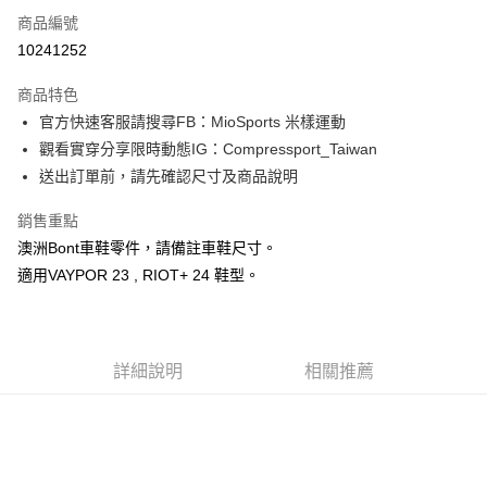
商品編號
信用卡分期付款
10241252
3 期 0 利率 每期
NT$166
21家銀行
商品特色
6 期 0 利率 每期
NT$83
21家銀行
合作金庫商業銀行
第一商業銀行
官方快速客服請搜尋FB：MioSports 米樣運動
華南商業銀行
彰化商業銀行
12 期 0 利率 每期
NT$41
21家銀行
合作金庫商業銀行
第一商業銀行
觀看實穿分享限時動態IG：Compressport_Taiwan
上海商業儲蓄銀行
台北富邦商業銀行
華南商業銀行
彰化商業銀行
合作金庫商業銀行
第一商業銀行
LINE Pay
國泰世華商業銀行
兆豐國際商業銀行
送出訂單前，請先確認尺寸及商品說明
上海商業儲蓄銀行
台北富邦商業銀行
華南商業銀行
彰化商業銀行
臺灣中小企業銀行
台中商業銀行
國泰世華商業銀行
兆豐國際商業銀行
Apple Pay
上海商業儲蓄銀行
台北富邦商業銀行
銷售重點
匯豐（台灣）商業銀行
華泰商業銀行
臺灣中小企業銀行
台中商業銀行
國泰世華商業銀行
兆豐國際商業銀行
聯邦商業銀行
遠東國際商業銀行
澳洲Bont車鞋零件，請備註車鞋尺寸。
匯豐（台灣）商業銀行
華泰商業銀行
街口支付
臺灣中小企業銀行
台中商業銀行
元大商業銀行
永豐商業銀行
適用VAYPOR 23 , RIOT+ 24 鞋型。
聯邦商業銀行
遠東國際商業銀行
匯豐（台灣）商業銀行
華泰商業銀行
玉山商業銀行
星展（台灣）商業銀行
悠遊付
元大商業銀行
永豐商業銀行
聯邦商業銀行
遠東國際商業銀行
台新國際商業銀行
中國信託商業銀行
玉山商業銀行
星展（台灣）商業銀行
元大商業銀行
永豐商業銀行
台灣樂天信用卡公司
Google Pay
台新國際商業銀行
中國信託商業銀行
玉山商業銀行
星展（台灣）商業銀行
台灣樂天信用卡公司
詳細說明
相關推薦
台新國際商業銀行
中國信託商業銀行
AFTEE先享後付
台灣樂天信用卡公司
相關說明
【關於「AFTEE先享後付」】
ATM付款
AFTEE先享後付是「在收到商品之後才付款」的支付方式。 讓您購物簡單
便利好安心！
１．簡單：不需註冊會員、不需綁卡、不需儲值。