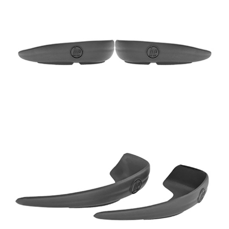
運送方式
２．便利：只要手機號碼，簡訊認證，即可結帳。
３．安心：先確認商品／服務後，再付款。
付款後全家取貨
每筆NT$80，滿NT$1,998(含以上)免運費
【「AFTEE先享後付」結帳流程】
１．於結帳方式選擇「AFTEE先享後付」後，將跳轉至「AFTEE先享後付」
付款後萊爾富取貨
結帳頁面，進行簡訊認證並確認金額後，即可完成結帳。
２．訂單成立數日內，您將收到繳費通知簡訊。
每筆NT$80，滿NT$2,000(含以上)免運費
３．收到繳費通知簡訊後14天內，點擊此簡訊中的連結，可透過四大超商／
ATM／網路銀行／等多元方式進行付款，方視為交易完成。
付款後7-11取貨
※ 請注意：結帳手續完成當下不需立刻繳費，但若您需要取消訂單，請聯絡
每筆NT$80，滿NT$2,000(含以上)免運費
購買商品的店家。未經商家同意取消之訂單仍視為有效，需透過AFTEE先享
後付繳納相關費用。
宅配
※ 交易是否成功請以「AFTEE先享後付 」之結帳頁面顯示為準，若有關於
是否繳費成功／繳費後需取消欲退款等相關疑問，請聯繫「AFTEE先享後付
每筆NT$100，滿NT$2,000(含以上)免運費
客戶支援中心」
https://netprotections.freshdesk.com/support/home
付款後門市自取
【注意事項】
１．透過由恩沛科技股份有限公司提供之「AFTEE先享後付」服務完成之交
免運費
易，需依本服務之必要範圍內提供個人資料，並將交易相關給付款項請求債
權轉讓予恩沛科技股份有限公司。
海外專區
查看運費
２．關於個人資料處理事宜，請瀏覽以下網址：
https://aftee.tw/terms/#terms3
３．未成年的使用者請事先徵得法定代理人或監護人之同意方可使用
「AFTEE先享後付」，若未經同意申辦者引起之損失，本公司不負相關責