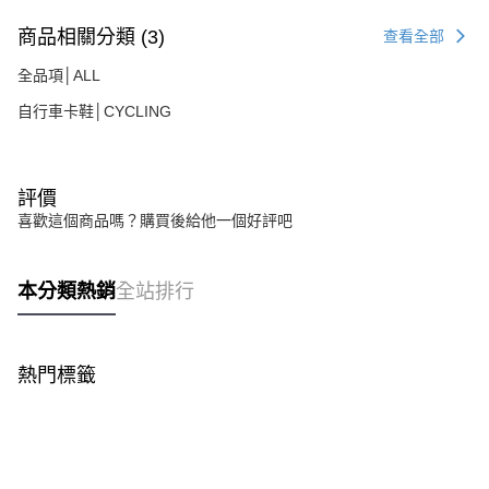
５．嚴禁一人註冊多個帳號或使用他人資訊註冊。若發現惡意使用之情形，
恩沛科技股份有限公司將有權停止該用戶之使用額度並採取法律行動。
商品相關分類 (3)
查看全部
全品項│ALL
自行車卡鞋│CYCLING
評價
喜歡這個商品嗎？購買後給他一個好評吧
本分類熱銷
全站排行
熱門標籤