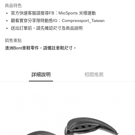
商品特色
6 期 0 利率 每期
NT$83
21家銀行
合作金庫商業銀行
第一商業銀行
官方快速客服請搜尋FB：MioSports 米樣運動
華南商業銀行
彰化商業銀行
12 期 0 利率 每期
NT$41
21家銀行
合作金庫商業銀行
第一商業銀行
觀看實穿分享限時動態IG：Compressport_Taiwan
上海商業儲蓄銀行
台北富邦商業銀行
華南商業銀行
彰化商業銀行
合作金庫商業銀行
第一商業銀行
LINE Pay
國泰世華商業銀行
兆豐國際商業銀行
送出訂單前，請先確認尺寸及商品說明
上海商業儲蓄銀行
台北富邦商業銀行
華南商業銀行
彰化商業銀行
臺灣中小企業銀行
台中商業銀行
國泰世華商業銀行
兆豐國際商業銀行
Apple Pay
上海商業儲蓄銀行
台北富邦商業銀行
銷售重點
匯豐（台灣）商業銀行
華泰商業銀行
臺灣中小企業銀行
台中商業銀行
國泰世華商業銀行
兆豐國際商業銀行
聯邦商業銀行
遠東國際商業銀行
澳洲Bont車鞋零件，請備註車鞋尺寸。
匯豐（台灣）商業銀行
華泰商業銀行
街口支付
臺灣中小企業銀行
台中商業銀行
元大商業銀行
永豐商業銀行
聯邦商業銀行
遠東國際商業銀行
匯豐（台灣）商業銀行
華泰商業銀行
玉山商業銀行
星展（台灣）商業銀行
悠遊付
元大商業銀行
永豐商業銀行
聯邦商業銀行
遠東國際商業銀行
台新國際商業銀行
中國信託商業銀行
玉山商業銀行
星展（台灣）商業銀行
元大商業銀行
永豐商業銀行
台灣樂天信用卡公司
Google Pay
台新國際商業銀行
詳細說明
中國信託商業銀行
相關推薦
玉山商業銀行
星展（台灣）商業銀行
台灣樂天信用卡公司
台新國際商業銀行
中國信託商業銀行
AFTEE先享後付
台灣樂天信用卡公司
相關說明
【關於「AFTEE先享後付」】
ATM付款
AFTEE先享後付是「在收到商品之後才付款」的支付方式。 讓您購物簡單
便利好安心！
１．簡單：不需註冊會員、不需綁卡、不需儲值。
運送方式
２．便利：只要手機號碼，簡訊認證，即可結帳。
３．安心：先確認商品／服務後，再付款。
付款後全家取貨