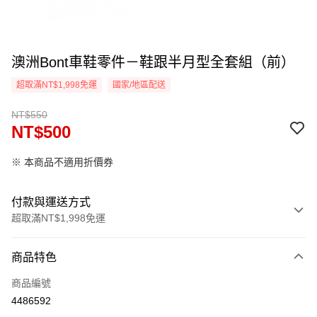
澳洲Bont車鞋零件－鞋跟半月型全套組（前）
超取滿NT$1,998免運
國家/地區配送
NT$550
NT$500
※ 本商品不適用折價券
付款與運送方式
超取滿NT$1,998免運
付款方式
商品特色
信用卡一次付款
商品編號
信用卡分期付款
4486592
3 期 0 利率 每期
NT$166
21家銀行