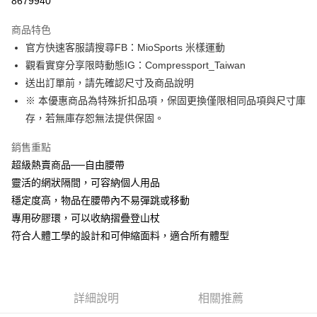
8679940
3 期 0 利率 每期
NT$233
21家銀行
商品特色
6 期 0 利率 每期
NT$116
21家銀行
合作金庫商業銀行
第一商業銀行
官方快速客服請搜尋FB：MioSports 米樣運動
華南商業銀行
彰化商業銀行
12 期 0 利率 每期
NT$58
21家銀行
合作金庫商業銀行
第一商業銀行
觀看實穿分享限時動態IG：Compressport_Taiwan
上海商業儲蓄銀行
台北富邦商業銀行
華南商業銀行
彰化商業銀行
合作金庫商業銀行
第一商業銀行
LINE Pay
國泰世華商業銀行
兆豐國際商業銀行
送出訂單前，請先確認尺寸及商品說明
上海商業儲蓄銀行
台北富邦商業銀行
華南商業銀行
彰化商業銀行
臺灣中小企業銀行
台中商業銀行
※ 本優惠商品為特殊折扣品項，保固更換僅限相同品項與尺寸庫
國泰世華商業銀行
兆豐國際商業銀行
Apple Pay
上海商業儲蓄銀行
台北富邦商業銀行
匯豐（台灣）商業銀行
華泰商業銀行
臺灣中小企業銀行
台中商業銀行
存，若無庫存恕無法提供保固。
國泰世華商業銀行
兆豐國際商業銀行
聯邦商業銀行
遠東國際商業銀行
匯豐（台灣）商業銀行
華泰商業銀行
街口支付
臺灣中小企業銀行
台中商業銀行
元大商業銀行
永豐商業銀行
銷售重點
聯邦商業銀行
遠東國際商業銀行
匯豐（台灣）商業銀行
華泰商業銀行
玉山商業銀行
星展（台灣）商業銀行
悠遊付
元大商業銀行
永豐商業銀行
超級熱賣商品──自由腰帶
聯邦商業銀行
遠東國際商業銀行
台新國際商業銀行
中國信託商業銀行
玉山商業銀行
星展（台灣）商業銀行
靈活的網狀隔間，可容納個人用品
元大商業銀行
永豐商業銀行
台灣樂天信用卡公司
Google Pay
台新國際商業銀行
中國信託商業銀行
玉山商業銀行
星展（台灣）商業銀行
穩定度高，物品在腰帶內不易彈跳或移動
台灣樂天信用卡公司
台新國際商業銀行
中國信託商業銀行
AFTEE先享後付
專用矽膠環，可以收納摺疊登山杖
台灣樂天信用卡公司
相關說明
符合人體工學的設計和可伸縮面料，適合所有體型
【關於「AFTEE先享後付」】
ATM付款
AFTEE先享後付是「在收到商品之後才付款」的支付方式。 讓您購物簡單
便利好安心！
１．簡單：不需註冊會員、不需綁卡、不需儲值。
運送方式
２．便利：只要手機號碼，簡訊認證，即可結帳。
詳細說明
相關推薦
３．安心：先確認商品／服務後，再付款。
付款後全家取貨