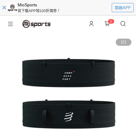
MioSports
開啟APP
首下載APP領100折價券！
0
1
/
1